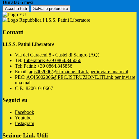
Durata:
6 mesi
Accetta tutti
Salva le preferenze
I.I.S.S. Patini Liberatore
Contatti
I.I.S.S. Patini Liberatore
Via dei Caraceni 8 - Castel di Sangro (AQ)
Tel:
Liberatore: +39 0864.845066
Tel:
Patini: +39 0864.845856
Email:
aqis002006@istruzione.it
Link per inviare una mail
PEC:
AQIS002006@PEC.ISTRUZIONE.IT
Link per inviare
una mail
C.F.: 82001010667
Seguici su
Facebook
Youtube
Instagram
Sezione Link Utili