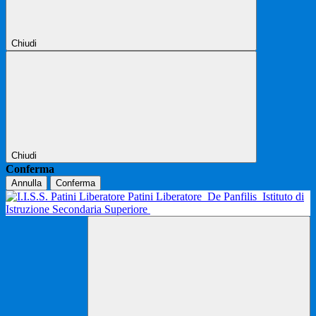
Chiudi
Chiudi
Conferma
Annulla
Conferma
Patini Liberatore
De Panfilis
Istituto di
Istruzione Secondaria Superiore