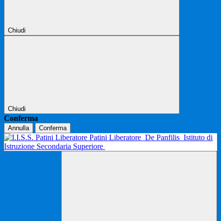
Chiudi
Chiudi
Conferma
Annulla
Conferma
Patini Liberatore
De Panfilis
Istituto di
Istruzione Secondaria Superiore