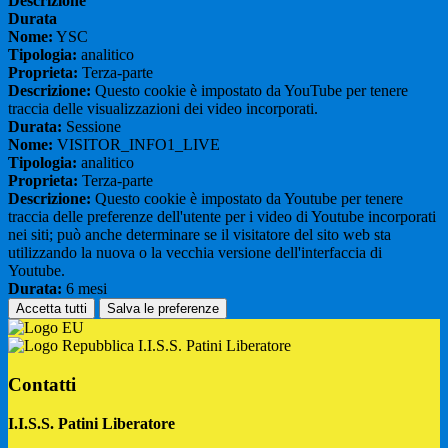
Descrizione
Durata
Nome:
YSC
Tipologia:
analitico
Proprieta:
Terza-parte
Descrizione:
Questo cookie è impostato da YouTube per tenere
traccia delle visualizzazioni dei video incorporati.
Durata:
Sessione
Nome:
VISITOR_INFO1_LIVE
Tipologia:
analitico
Proprieta:
Terza-parte
Descrizione:
Questo cookie è impostato da Youtube per tenere
traccia delle preferenze dell'utente per i video di Youtube incorporati
nei siti; può anche determinare se il visitatore del sito web sta
utilizzando la nuova o la vecchia versione dell'interfaccia di
Youtube.
Durata:
6 mesi
Accetta tutti
Salva le preferenze
I.I.S.S. Patini Liberatore
Contatti
I.I.S.S. Patini Liberatore