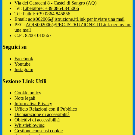
Via dei Caraceni 8 - Castel di Sangro (AQ)
Tel:
Liberatore: +39 0864.845066
Tel:
Patini: +39 0864.845856
Email:
aqis002006@istruzione.it
Link per inviare una mail
PEC:
AQIS002006@PEC.ISTRUZIONE.IT
Link per inviare
una mail
C.F.: 82001010667
Seguici su
Facebook
Youtube
Instagram
Sezione Link Utili
Cookie policy
Note legali
Informativa Privacy
Ufficio Relazioni con il Pubblico
Dichiarazione di accessibilità
Obiettivi di accessibilità
Whistleblowing
Gestione consensi cookie