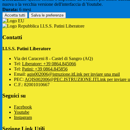
nuova o la vecchia versione dell'interfaccia di Youtube.
Durata:
6 mesi
Accetta tutti
Salva le preferenze
I.I.S.S. Patini Liberatore
Contatti
I.I.S.S. Patini Liberatore
Via dei Caraceni 8 - Castel di Sangro (AQ)
Tel:
Liberatore: +39 0864.845066
Tel:
Patini: +39 0864.845856
Email:
aqis002006@istruzione.it
Link per inviare una mail
PEC:
AQIS002006@PEC.ISTRUZIONE.IT
Link per inviare 
C.F.: 82001010667
Seguici su
Facebook
Youtube
Instagram
Sezione Link Utili