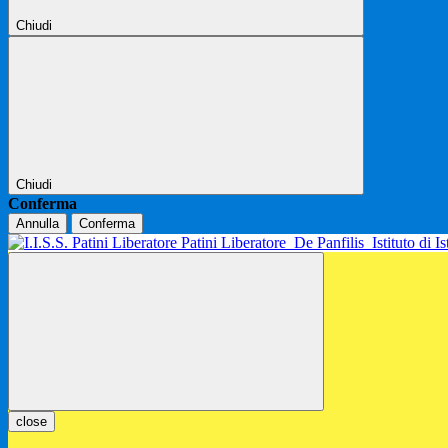
Chiudi
Chiudi
Conferma
Annulla
Conferma
Patini Liberatore
De Panfilis
Istituto di 
close