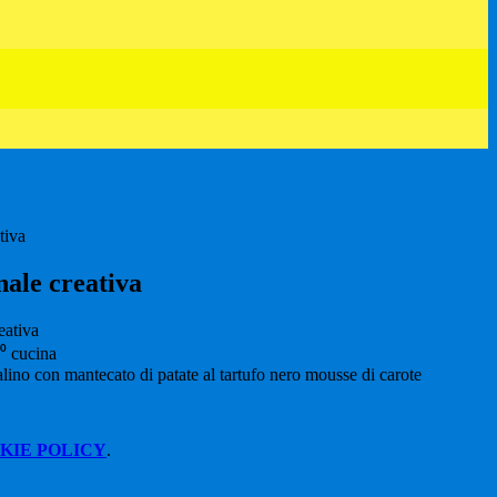
tiva
nale creativa
4⁰ cucina
lino con mantecato di patate al tartufo nero mousse di carote
KIE POLICY
.