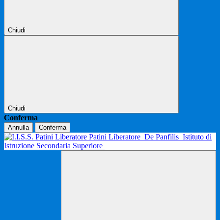
Chiudi
Chiudi
Conferma
Annulla
Conferma
Patini Liberatore
De Panfilis
Istituto di
Istruzione Secondaria Superiore