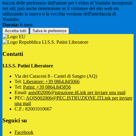
traccia delle preferenze dell'utente per i video di Youtube incorporati
nei siti; può anche determinare se il visitatore del sito web sta
utilizzando la nuova o la vecchia versione dell'interfaccia di
Youtube.
Durata:
6 mesi
Accetta tutti
Salva le preferenze
I.I.S.S. Patini Liberatore
Contatti
I.I.S.S. Patini Liberatore
Via dei Caraceni 8 - Castel di Sangro (AQ)
Tel:
Liberatore: +39 0864.845066
Tel:
Patini: +39 0864.845856
Email:
aqis002006@istruzione.it
Link per inviare una mail
PEC:
AQIS002006@PEC.ISTRUZIONE.IT
Link per inviare
una mail
C.F.: 82001010667
Seguici su
Facebook