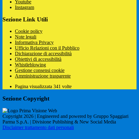
Youtube
Instagram
Sezione Link Utili
Cookie policy
Note legali
Informativa Privacy
Ufficio Relazioni con il Pubblico
Dichiarazione di accessibilità
Obiettivi di accessibilità
Whistleblowing
Gestione consensi cookie
Amministrazione trasparente
Pagina visualizzata
341
volte
Sezione Copyright
Copyright 2026 | Engineered and powered by Gruppo Spaggiari
Parma S.p.A. | Divisione Publishing & New Social Media
Disclaimer trattamento dati personali