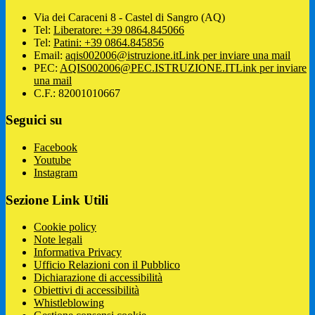
Via dei Caraceni 8 - Castel di Sangro (AQ)
Tel:
Liberatore: +39 0864.845066
Tel:
Patini: +39 0864.845856
Email:
aqis002006@istruzione.it
Link per inviare una mail
PEC:
AQIS002006@PEC.ISTRUZIONE.IT
Link per inviare
una mail
C.F.: 82001010667
Seguici su
Facebook
Youtube
Instagram
Sezione Link Utili
Cookie policy
Note legali
Informativa Privacy
Ufficio Relazioni con il Pubblico
Dichiarazione di accessibilità
Obiettivi di accessibilità
Whistleblowing