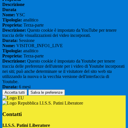
Descrizione
Durata
Nome:
YSC
Tipologia:
analitico
Proprieta:
Terza-parte
Descrizione:
Questo cookie è impostato da YouTube per tenere
traccia delle visualizzazioni dei video incorporati.
Durata:
Sessione
Nome:
VISITOR_INFO1_LIVE
Tipologia:
analitico
Proprieta:
Terza-parte
Descrizione:
Questo cookie è impostato da Youtube per tenere
traccia delle preferenze dell'utente per i video di Youtube incorporati
nei siti; può anche determinare se il visitatore del sito web sta
utilizzando la nuova o la vecchia versione dell'interfaccia di
Youtube.
Durata:
6 mesi
Accetta tutti
Salva le preferenze
I.I.S.S. Patini Liberatore
Contatti
I.I.S.S. Patini Liberatore