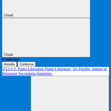
Chiudi
Chiudi
Conferma
Annulla
Conferma
Patini Liberatore
De Panfilis
Istituto di
Istruzione Secondaria Superiore