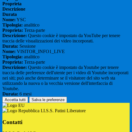
Proprieta
Descrizione
Durata
Nome:
YSC
Tipologia:
analitico
Proprieta:
Terza-parte
Descrizione:
Questo cookie è impostato da YouTube per tenere
traccia delle visualizzazioni dei video incorporati.
Durata:
Sessione
Nome:
VISITOR_INFO1_LIVE
Tipologia:
analitico
Proprieta:
Terza-parte
Descrizione:
Questo cookie è impostato da Youtube per tenere
traccia delle preferenze dell'utente per i video di Youtube incorporati
nei siti; può anche determinare se il visitatore del sito web sta
utilizzando la nuova o la vecchia versione dell'interfaccia di
Youtube.
Durata:
6 mesi
Accetta tutti
Salva le preferenze
I.I.S.S. Patini Liberatore
Contatti