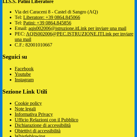
I.I.S.S. Patini Liberatore
Via dei Caraceni 8 - Castel di Sangro (AQ)
Tel:
Liberatore: +39 0864.845066
Tel:
Patini: +39 0864.845856
Email:
aqis002006@istruzione.it
Link per inviare una mail
PEC:
AQIS002006@PEC.ISTRUZIONE.IT
Link per inviare
una mail
C.F.: 82001010667
Seguici su
Facebook
Youtube
Instagram
Sezione Link Utili
Cookie policy
Note legali
Informativa Privacy
Ufficio Relazioni con il Pubblico
Dichiarazione di accessibilità
Obiettivi di accessibilità
Whistleblowing