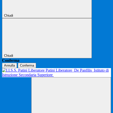
Chiudi
Chiudi
Conferma
Annulla
Conferma
Patini Liberatore
De Panfilis
Istituto di
Istruzione Secondaria Superiore