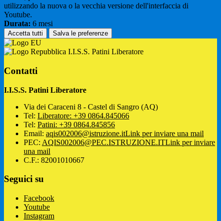
utilizzando la nuova o la vecchia versione dell'interfaccia di
Youtube.
Durata:
6 mesi
Accetta tutti
Salva le preferenze
I.I.S.S. Patini Liberatore
Contatti
I.I.S.S. Patini Liberatore
Via dei Caraceni 8 - Castel di Sangro (AQ)
Tel:
Liberatore: +39 0864.845066
Tel:
Patini: +39 0864.845856
Email:
aqis002006@istruzione.it
Link per inviare una mail
PEC:
AQIS002006@PEC.ISTRUZIONE.IT
Link per inviare
una mail
C.F.: 82001010667
Seguici su
Facebook
Youtube
Instagram