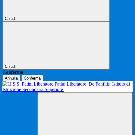
Chiudi
Chiudi
Conferma
Annulla
Conferma
Patini Liberatore
De Panfilis
Istituto di
Istruzione Secondaria Superiore