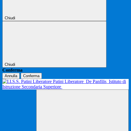
Chiudi
Chiudi
Conferma
Annulla
Conferma
Patini Liberatore
De Panfilis
Istituto di
Istruzione Secondaria Superiore