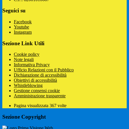
Seguici su
Facebook
Youtube
Instagram
Sezione Link Utili
Cookie policy
Note legali
Informativa Privacy
Ufficio Relazioni con il Pubblico
Dichiarazione di accessibilità
Obiettivi di accessibilità
Whistleblowing
Gestione consensi cookie
Amministrazione trasparente
Pagina visualizzata
367
volte
Sezione Copyright