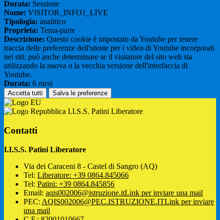
Durata:
Sessione
Nome:
VISITOR_INFO1_LIVE
Tipologia:
analitico
Proprieta:
Terza-parte
Descrizione:
Questo cookie è impostato da Youtube per tenere
traccia delle preferenze dell'utente per i video di Youtube incorporati
nei siti; può anche determinare se il visitatore del sito web sta
utilizzando la nuova o la vecchia versione dell'interfaccia di
Youtube.
Durata:
6 mesi
Accetta tutti
Salva le preferenze
I.I.S.S. Patini Liberatore
Contatti
I.I.S.S. Patini Liberatore
Via dei Caraceni 8 - Castel di Sangro (AQ)
Tel:
Liberatore: +39 0864.845066
Tel:
Patini: +39 0864.845856
Email:
aqis002006@istruzione.it
Link per inviare una mail
PEC:
AQIS002006@PEC.ISTRUZIONE.IT
Link per inviare
una mail
C.F.: 82001010667