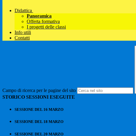
Didattica
Panoramica
Offerta formativa
I progetti delle classi
Info utili
Contatti
Campo di ricerca per le pagine del sito
STORICO SESSIONI ESEGUITE
SESSIONE DEL 16 MARZO
SESSIONE DEL 18 MARZO
SESSIONE DEL 20 MARZO