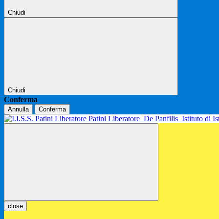
Chiudi
Chiudi
Conferma
Annulla
Conferma
Patini Liberatore
De Panfilis
Istituto di 
close