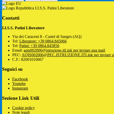
I.I.S.S. Patini Liberatore
Contatti
I.I.S.S. Patini Liberatore
Via dei Caraceni 8 - Castel di Sangro (AQ)
Tel:
Liberatore: +39 0864.845066
Tel:
Patini: +39 0864.845856
Email:
aqis002006@istruzione.it
Link per inviare una mail
PEC:
AQIS002006@PEC.ISTRUZIONE.IT
Link per inviare 
C.F.: 82001010667
Seguici su
Facebook
Youtube
Instagram
Sezione Link Utili
Cookie policy
Note legali