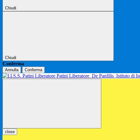
Chiudi
Chiudi
Conferma
Annulla
Conferma
Patini Liberatore
De Panfilis
Istituto di 
close