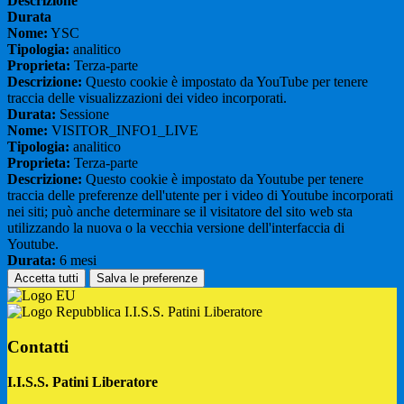
Descrizione
Durata
Nome:
YSC
Tipologia:
analitico
Proprieta:
Terza-parte
Descrizione:
Questo cookie è impostato da YouTube per tenere
traccia delle visualizzazioni dei video incorporati.
Durata:
Sessione
Nome:
VISITOR_INFO1_LIVE
Tipologia:
analitico
Proprieta:
Terza-parte
Descrizione:
Questo cookie è impostato da Youtube per tenere
traccia delle preferenze dell'utente per i video di Youtube incorporati
nei siti; può anche determinare se il visitatore del sito web sta
utilizzando la nuova o la vecchia versione dell'interfaccia di
Youtube.
Durata:
6 mesi
Accetta tutti
Salva le preferenze
I.I.S.S. Patini Liberatore
Contatti
I.I.S.S. Patini Liberatore