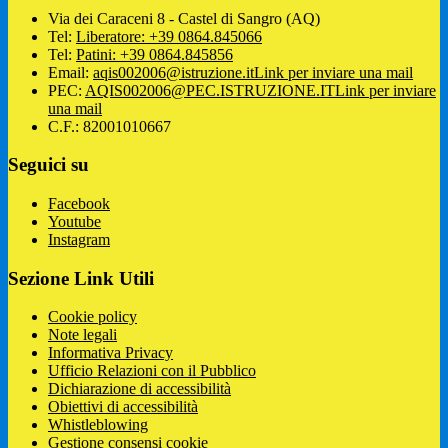
Via dei Caraceni 8 - Castel di Sangro (AQ)
Tel:
Liberatore: +39 0864.845066
Tel:
Patini: +39 0864.845856
Email:
aqis002006@istruzione.it
Link per inviare una mail
PEC:
AQIS002006@PEC.ISTRUZIONE.IT
Link per inviare
una mail
C.F.: 82001010667
Seguici su
Facebook
Youtube
Instagram
Sezione Link Utili
Cookie policy
Note legali
Informativa Privacy
Ufficio Relazioni con il Pubblico
Dichiarazione di accessibilità
Obiettivi di accessibilità
Whistleblowing
Gestione consensi cookie