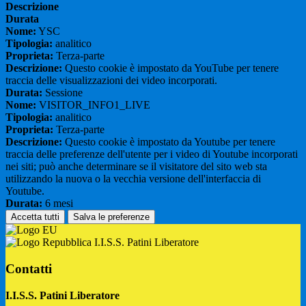
Descrizione
Durata
Nome:
YSC
Tipologia:
analitico
Proprieta:
Terza-parte
Descrizione:
Questo cookie è impostato da YouTube per tenere
traccia delle visualizzazioni dei video incorporati.
Durata:
Sessione
Nome:
VISITOR_INFO1_LIVE
Tipologia:
analitico
Proprieta:
Terza-parte
Descrizione:
Questo cookie è impostato da Youtube per tenere
traccia delle preferenze dell'utente per i video di Youtube incorporati
nei siti; può anche determinare se il visitatore del sito web sta
utilizzando la nuova o la vecchia versione dell'interfaccia di
Youtube.
Durata:
6 mesi
Accetta tutti
Salva le preferenze
I.I.S.S. Patini Liberatore
Contatti
I.I.S.S. Patini Liberatore