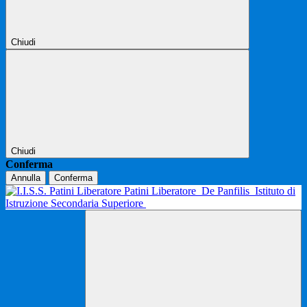
Chiudi
Chiudi
Conferma
Annulla
Conferma
Patini Liberatore
De Panfilis
Istituto di
Istruzione Secondaria Superiore