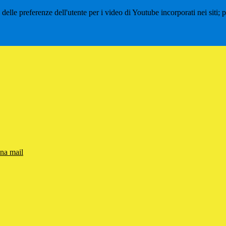
lle preferenze dell'utente per i video di Youtube incorporati nei siti; pu
una mail