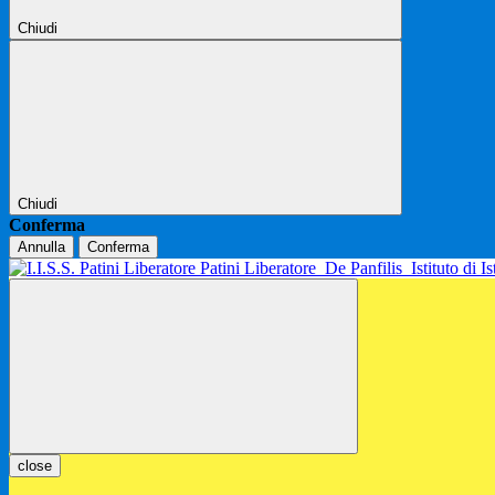
Chiudi
Chiudi
Conferma
Annulla
Conferma
Patini Liberatore
De Panfilis
Istituto di 
close