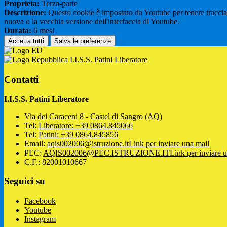
Proprieta:
Terza-parte
Descrizione:
Questo cookie è impostato da Youtube per tenere traccia de
nuova o la vecchia versione dell'interfaccia di Youtube.
Durata:
6 mesi
Accetta tutti
Salva le preferenze
I.I.S.S. Patini Liberatore
Contatti
I.I.S.S. Patini Liberatore
Via dei Caraceni 8 - Castel di Sangro (AQ)
Tel:
Liberatore: +39 0864.845066
Tel:
Patini: +39 0864.845856
Email:
aqis002006@istruzione.it
Link per inviare una mail
PEC:
AQIS002006@PEC.ISTRUZIONE.IT
Link per inviare 
C.F.: 82001010667
Seguici su
Facebook
Youtube
Instagram