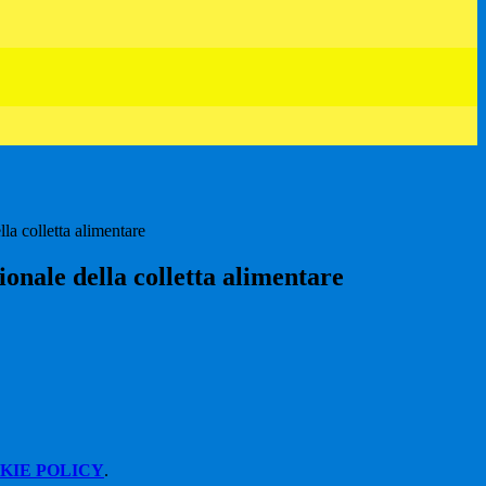
la colletta alimentare
onale della colletta alimentare
KIE POLICY
.