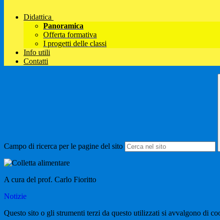
Didattica
Panoramica
Offerta formativa
I progetti delle classi
Info utili
Contatti
Campo di ricerca per le pagine del sito
A cura del prof. Carlo Fioritto
Notizie
Questo sito o gli strumenti terzi da questo utilizzati si avvalgono di coo