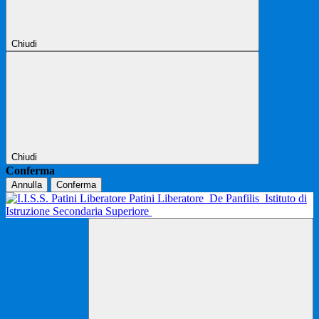
Chiudi
Chiudi
Conferma
Annulla
Conferma
Patini Liberatore
De Panfilis
Istituto di
Istruzione Secondaria Superiore