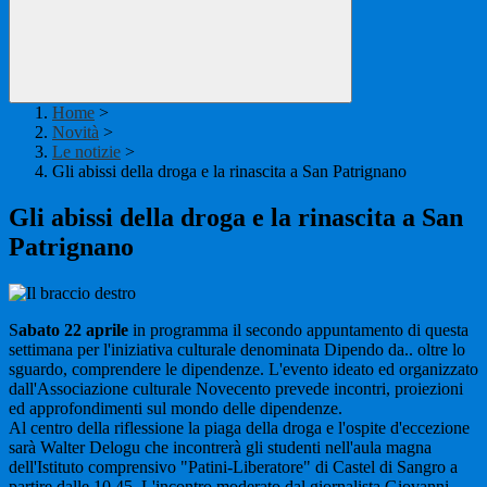
Home
>
Novità
>
Le notizie
>
Gli abissi della droga e la rinascita a San Patrignano
Gli abissi della droga e la rinascita a San
Patrignano
S
abato 22 aprile
in programma il secondo appuntamento di questa
settimana per l'iniziativa culturale denominata Dipendo da.. oltre lo
sguardo, comprendere le dipendenze. L'evento ideato ed organizzato
dall'Associazione culturale Novecento prevede incontri, proiezioni
ed approfondimenti sul mondo delle dipendenze.
Al centro della riflessione la piaga della droga e l'ospite d'eccezione
sarà Walter Delogu che incontrerà gli studenti nell'aula magna
dell'Istituto comprensivo "Patini-Liberatore" di Castel di Sangro a
partire dalle 10,45. L'incontro moderato dal giornalista Giovanni