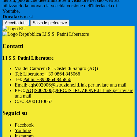
nei siti; può anche determinare se il visitatore del sito web sta
utilizzando la nuova o la vecchia versione dell'interfaccia di
Youtube.
Durata:
6 mesi
Accetta tutti
Salva le preferenze
I.I.S.S. Patini Liberatore
Contatti
I.I.S.S. Patini Liberatore
Via dei Caraceni 8 - Castel di Sangro (AQ)
Tel:
Liberatore: +39 0864.845066
Tel:
Patini: +39 0864.845856
Email:
aqis002006@istruzione.it
Link per inviare una mail
PEC:
AQIS002006@PEC.ISTRUZIONE.IT
Link per inviare
una mail
C.F.: 82001010667
Seguici su
Facebook
Youtube
Instagram