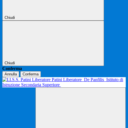
Chiudi
Chiudi
Conferma
Annulla
Conferma
Patini Liberatore
De Panfilis
Istituto di
Istruzione Secondaria Superiore