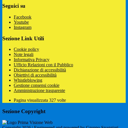
Seguici su
Facebook
Youtube
Instagram
Sezione Link Utili
Cookie policy
Note legali
Informativa Privacy
Ufficio Relazioni con il Pubblico
Dichiarazione di accessibilità
Obiettivi di accessibilità
Whistleblowing
Gestione consensi cookie
Amministrazione trasparente
Pagina visualizzata
327
volte
Sezione Copyright
Copyright 2026 | Engineered and powered by Gruppo Spaggiari