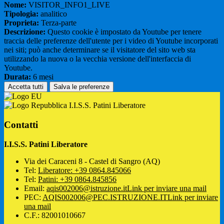
Nome:
VISITOR_INFO1_LIVE
Tipologia:
analitico
Proprieta:
Terza-parte
Descrizione:
Questo cookie è impostato da Youtube per tenere
traccia delle preferenze dell'utente per i video di Youtube incorporati
nei siti; può anche determinare se il visitatore del sito web sta
utilizzando la nuova o la vecchia versione dell'interfaccia di
Youtube.
Durata:
6 mesi
Accetta tutti
Salva le preferenze
I.I.S.S. Patini Liberatore
Contatti
I.I.S.S. Patini Liberatore
Via dei Caraceni 8 - Castel di Sangro (AQ)
Tel:
Liberatore: +39 0864.845066
Tel:
Patini: +39 0864.845856
Email:
aqis002006@istruzione.it
Link per inviare una mail
PEC:
AQIS002006@PEC.ISTRUZIONE.IT
Link per inviare
una mail
C.F.: 82001010667