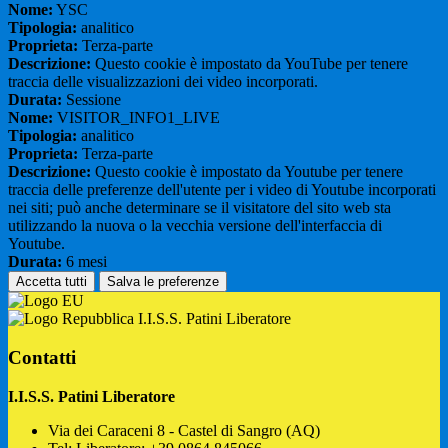
Nome:
YSC
Tipologia:
analitico
Proprieta:
Terza-parte
Descrizione:
Questo cookie è impostato da YouTube per tenere
traccia delle visualizzazioni dei video incorporati.
Durata:
Sessione
Nome:
VISITOR_INFO1_LIVE
Tipologia:
analitico
Proprieta:
Terza-parte
Descrizione:
Questo cookie è impostato da Youtube per tenere
traccia delle preferenze dell'utente per i video di Youtube incorporati
nei siti; può anche determinare se il visitatore del sito web sta
utilizzando la nuova o la vecchia versione dell'interfaccia di
Youtube.
Durata:
6 mesi
Accetta tutti
Salva le preferenze
I.I.S.S. Patini Liberatore
Contatti
I.I.S.S. Patini Liberatore
Via dei Caraceni 8 - Castel di Sangro (AQ)