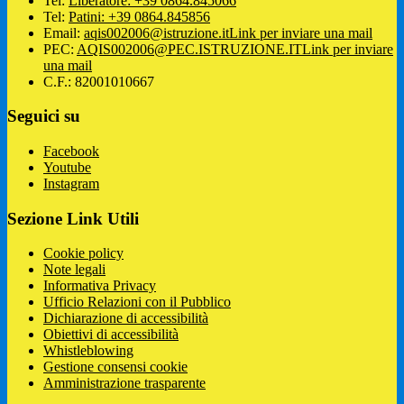
Tel:
Liberatore: +39 0864.845066
Tel:
Patini: +39 0864.845856
Email:
aqis002006@istruzione.it
Link per inviare una mail
PEC:
AQIS002006@PEC.ISTRUZIONE.IT
Link per inviare
una mail
C.F.: 82001010667
Seguici su
Facebook
Youtube
Instagram
Sezione Link Utili
Cookie policy
Note legali
Informativa Privacy
Ufficio Relazioni con il Pubblico
Dichiarazione di accessibilità
Obiettivi di accessibilità
Whistleblowing
Gestione consensi cookie
Amministrazione trasparente