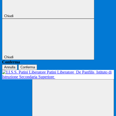
Chiudi
Chiudi
Conferma
Annulla
Conferma
Patini Liberatore
De Panfilis
Istituto di
Istruzione Secondaria Superiore