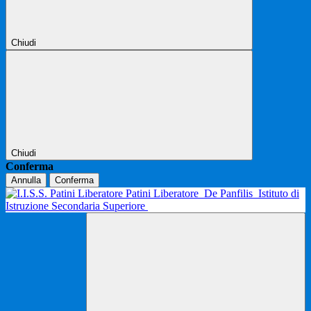
Chiudi
Chiudi
Conferma
Annulla
Conferma
Patini Liberatore
De Panfilis
Istituto di
Istruzione Secondaria Superiore