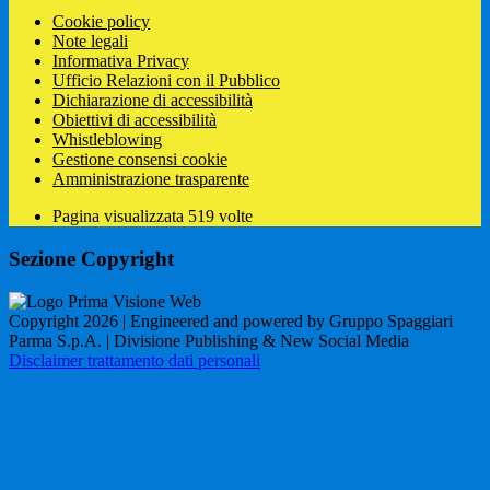
Cookie policy
Note legali
Informativa Privacy
Ufficio Relazioni con il Pubblico
Dichiarazione di accessibilità
Obiettivi di accessibilità
Whistleblowing
Gestione consensi cookie
Amministrazione trasparente
Pagina visualizzata
519
volte
Sezione Copyright
Copyright 2026 | Engineered and powered by Gruppo Spaggiari
Parma S.p.A. | Divisione Publishing & New Social Media
Disclaimer trattamento dati personali