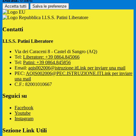
Durata:
6 mesi
Accetta tutti
Salva le preferenze
I.I.S.S. Patini Liberatore
Contatti
I.I.S.S. Patini Liberatore
Via dei Caraceni 8 - Castel di Sangro (AQ)
Tel:
Liberatore: +39 0864.845066
Tel:
Patini: +39 0864.845856
Email:
aqis002006@istruzione.it
Link per inviare una mail
PEC:
AQIS002006@PEC.ISTRUZIONE.IT
Link per inviare
una mail
C.F.: 82001010667
Seguici su
Facebook
Youtube
Instagram
Sezione Link Utili