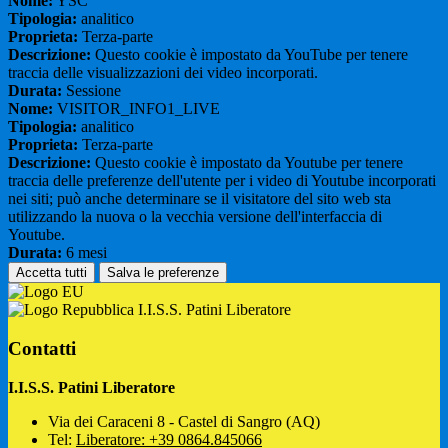
Nome:
YSC
Tipologia:
analitico
Proprieta:
Terza-parte
Descrizione:
Questo cookie è impostato da YouTube per tenere
traccia delle visualizzazioni dei video incorporati.
Durata:
Sessione
Nome:
VISITOR_INFO1_LIVE
Tipologia:
analitico
Proprieta:
Terza-parte
Descrizione:
Questo cookie è impostato da Youtube per tenere
traccia delle preferenze dell'utente per i video di Youtube incorporati
nei siti; può anche determinare se il visitatore del sito web sta
utilizzando la nuova o la vecchia versione dell'interfaccia di
Youtube.
Durata:
6 mesi
Accetta tutti
Salva le preferenze
I.I.S.S. Patini Liberatore
Contatti
I.I.S.S. Patini Liberatore
Via dei Caraceni 8 - Castel di Sangro (AQ)
Tel:
Liberatore: +39 0864.845066