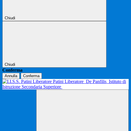
Chiudi
Chiudi
Conferma
Annulla
Conferma
Patini Liberatore
De Panfilis
Istituto di
Istruzione Secondaria Superiore