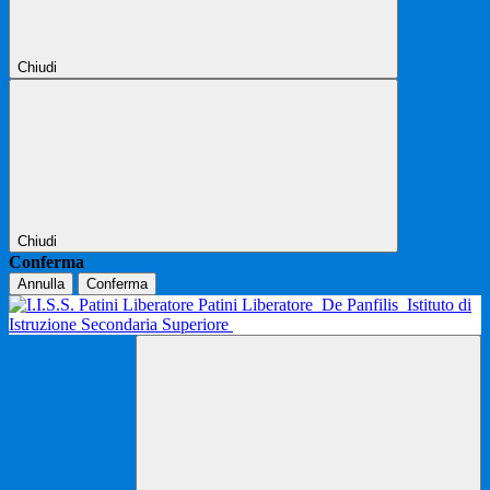
Chiudi
Chiudi
Conferma
Annulla
Conferma
Patini Liberatore
De Panfilis
Istituto di
Istruzione Secondaria Superiore