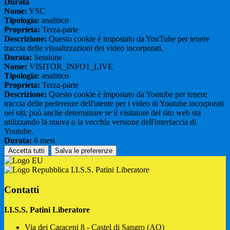
Durata
Nome:
YSC
Tipologia:
analitico
Proprieta:
Terza-parte
Descrizione:
Questo cookie è impostato da YouTube per tenere
traccia delle visualizzazioni dei video incorporati.
Durata:
Sessione
Nome:
VISITOR_INFO1_LIVE
Tipologia:
analitico
Proprieta:
Terza-parte
Descrizione:
Questo cookie è impostato da Youtube per tenere
traccia delle preferenze dell'utente per i video di Youtube incorporati
nei siti; può anche determinare se il visitatore del sito web sta
utilizzando la nuova o la vecchia versione dell'interfaccia di
Youtube.
Durata:
6 mesi
Accetta tutti
Salva le preferenze
I.I.S.S. Patini Liberatore
Contatti
I.I.S.S. Patini Liberatore
Via dei Caraceni 8 - Castel di Sangro (AQ)