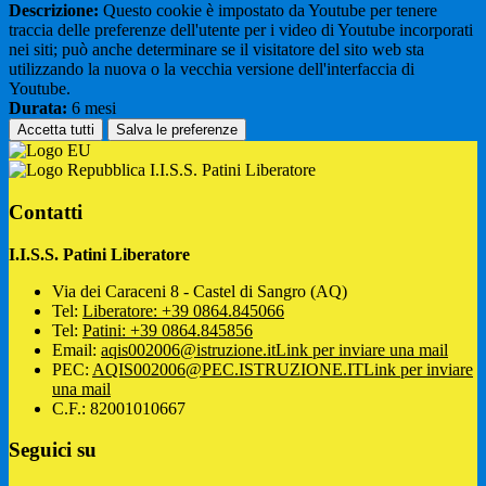
Descrizione:
Questo cookie è impostato da Youtube per tenere
traccia delle preferenze dell'utente per i video di Youtube incorporati
nei siti; può anche determinare se il visitatore del sito web sta
utilizzando la nuova o la vecchia versione dell'interfaccia di
Youtube.
Durata:
6 mesi
Accetta tutti
Salva le preferenze
I.I.S.S. Patini Liberatore
Contatti
I.I.S.S. Patini Liberatore
Via dei Caraceni 8 - Castel di Sangro (AQ)
Tel:
Liberatore: +39 0864.845066
Tel:
Patini: +39 0864.845856
Email:
aqis002006@istruzione.it
Link per inviare una mail
PEC:
AQIS002006@PEC.ISTRUZIONE.IT
Link per inviare
una mail
C.F.: 82001010667
Seguici su