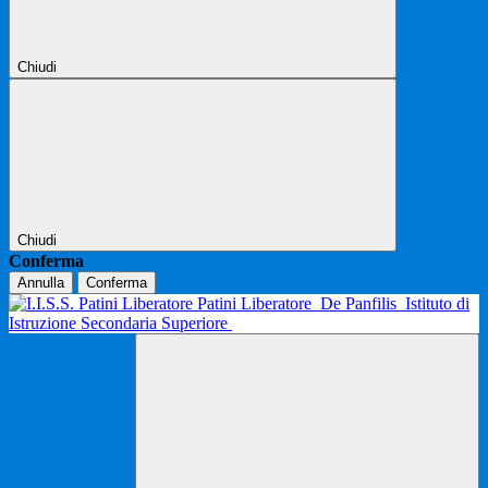
Chiudi
Chiudi
Conferma
Annulla
Conferma
Patini Liberatore
De Panfilis
Istituto di
Istruzione Secondaria Superiore