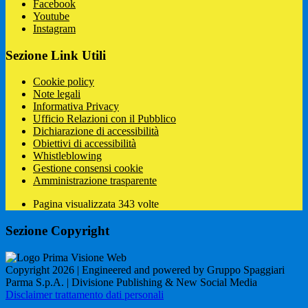
Facebook
Youtube
Instagram
Sezione Link Utili
Cookie policy
Note legali
Informativa Privacy
Ufficio Relazioni con il Pubblico
Dichiarazione di accessibilità
Obiettivi di accessibilità
Whistleblowing
Gestione consensi cookie
Amministrazione trasparente
Pagina visualizzata
343
volte
Sezione Copyright
Copyright 2026 | Engineered and powered by Gruppo Spaggiari
Parma S.p.A. | Divisione Publishing & New Social Media
Disclaimer trattamento dati personali