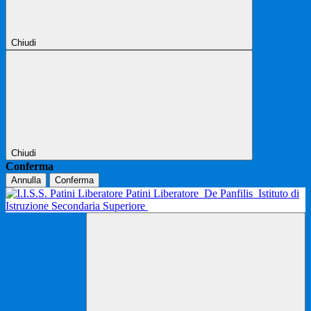
Chiudi
Chiudi
Conferma
Annulla
Conferma
Patini Liberatore
De Panfilis
Istituto di
Istruzione Secondaria Superiore