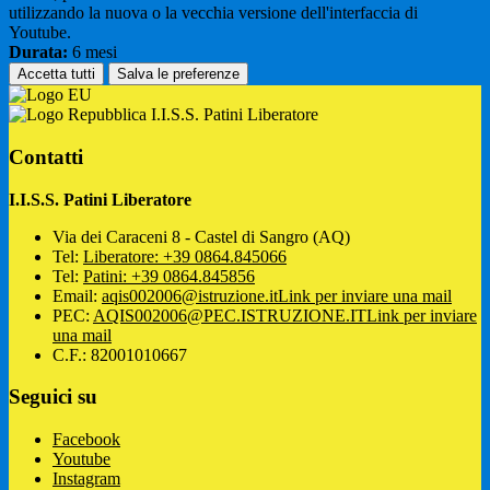
utilizzando la nuova o la vecchia versione dell'interfaccia di
Youtube.
Durata:
6 mesi
Accetta tutti
Salva le preferenze
I.I.S.S. Patini Liberatore
Contatti
I.I.S.S. Patini Liberatore
Via dei Caraceni 8 - Castel di Sangro (AQ)
Tel:
Liberatore: +39 0864.845066
Tel:
Patini: +39 0864.845856
Email:
aqis002006@istruzione.it
Link per inviare una mail
PEC:
AQIS002006@PEC.ISTRUZIONE.IT
Link per inviare
una mail
C.F.: 82001010667
Seguici su
Facebook
Youtube
Instagram