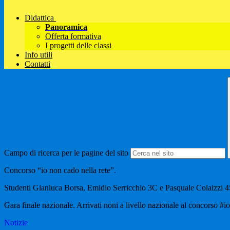
Didattica
Panoramica
Offerta formativa
I progetti delle classi
Info utili
Contatti
Campo di ricerca per le pagine del sito
Concorso “io non cado nella rete”.
Studenti Gianluca Borsa, Emidio Serricchio 3C e Pasquale Colaizzi 
Gara finale nazionale. Arrivati noni a livello nazionale al concorso #
Notizie