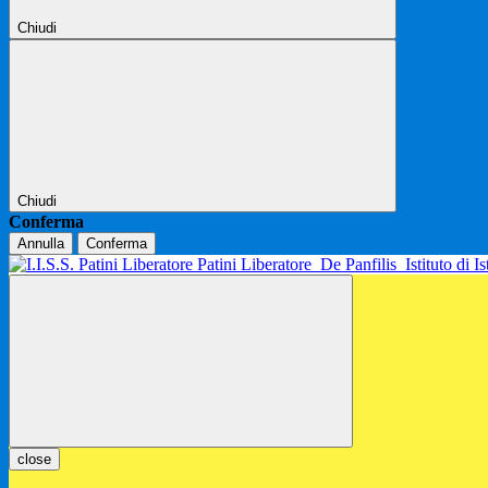
Chiudi
Chiudi
Conferma
Annulla
Conferma
Patini Liberatore
De Panfilis
Istituto di 
close