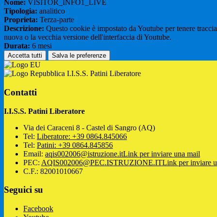
Nome:
VISITOR_INFO1_LIVE
Tipologia:
analitico
Proprieta:
Terza-parte
Descrizione:
Questo cookie è impostato da Youtube per tenere traccia de
nuova o la vecchia versione dell'interfaccia di Youtube.
Durata:
6 mesi
Accetta tutti
Salva le preferenze
I.I.S.S. Patini Liberatore
Contatti
I.I.S.S. Patini Liberatore
Via dei Caraceni 8 - Castel di Sangro (AQ)
Tel:
Liberatore: +39 0864.845066
Tel:
Patini: +39 0864.845856
Email:
aqis002006@istruzione.it
Link per inviare una mail
PEC:
AQIS002006@PEC.ISTRUZIONE.IT
Link per inviare 
C.F.: 82001010667
Seguici su
Facebook