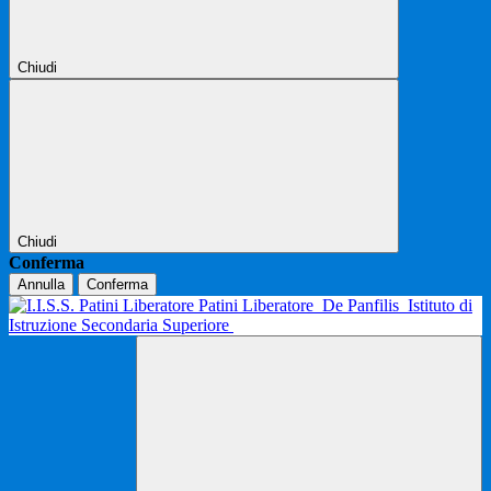
Chiudi
Chiudi
Conferma
Annulla
Conferma
Patini Liberatore
De Panfilis
Istituto di
Istruzione Secondaria Superiore