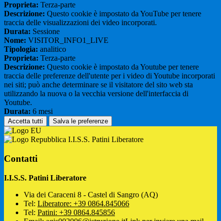
Proprieta:
Terza-parte
Descrizione:
Questo cookie è impostato da YouTube per tenere
traccia delle visualizzazioni dei video incorporati.
Durata:
Sessione
Nome:
VISITOR_INFO1_LIVE
Tipologia:
analitico
Proprieta:
Terza-parte
Descrizione:
Questo cookie è impostato da Youtube per tenere
traccia delle preferenze dell'utente per i video di Youtube incorporati
nei siti; può anche determinare se il visitatore del sito web sta
utilizzando la nuova o la vecchia versione dell'interfaccia di
Youtube.
Durata:
6 mesi
Accetta tutti
Salva le preferenze
I.I.S.S. Patini Liberatore
Contatti
I.I.S.S. Patini Liberatore
Via dei Caraceni 8 - Castel di Sangro (AQ)
Tel:
Liberatore: +39 0864.845066
Tel:
Patini: +39 0864.845856