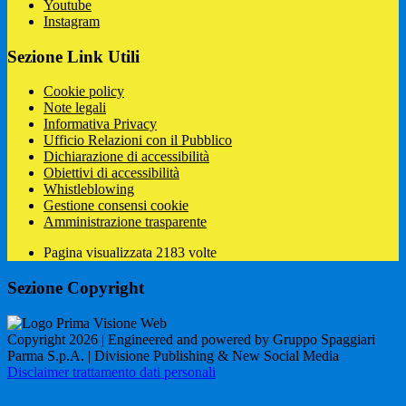
Youtube
Instagram
Sezione Link Utili
Cookie policy
Note legali
Informativa Privacy
Ufficio Relazioni con il Pubblico
Dichiarazione di accessibilità
Obiettivi di accessibilità
Whistleblowing
Gestione consensi cookie
Amministrazione trasparente
Pagina visualizzata
2183
volte
Sezione Copyright
Copyright 2026 | Engineered and powered by Gruppo Spaggiari
Parma S.p.A. | Divisione Publishing & New Social Media
Disclaimer trattamento dati personali