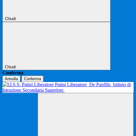
Chiudi
Chiudi
Conferma
Annulla
Conferma
Patini Liberatore
De Panfilis
Istituto di
Istruzione Secondaria Superiore