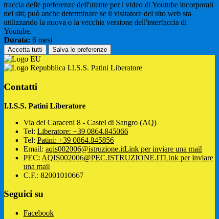
traccia delle preferenze dell'utente per i video di Youtube incorporati
nei siti; può anche determinare se il visitatore del sito web sta
utilizzando la nuova o la vecchia versione dell'interfaccia di
Youtube.
Durata:
6 mesi
Accetta tutti
Salva le preferenze
I.I.S.S. Patini Liberatore
Contatti
I.I.S.S. Patini Liberatore
Via dei Caraceni 8 - Castel di Sangro (AQ)
Tel:
Liberatore: +39 0864.845066
Tel:
Patini: +39 0864.845856
Email:
aqis002006@istruzione.it
Link per inviare una mail
PEC:
AQIS002006@PEC.ISTRUZIONE.IT
Link per inviare
una mail
C.F.: 82001010667
Seguici su
Facebook