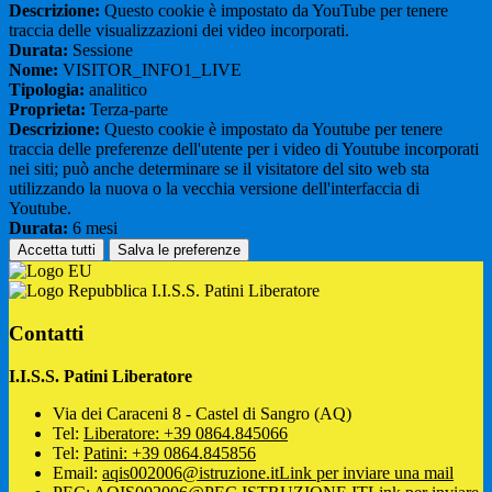
Descrizione:
Questo cookie è impostato da YouTube per tenere
traccia delle visualizzazioni dei video incorporati.
Durata:
Sessione
Nome:
VISITOR_INFO1_LIVE
Tipologia:
analitico
Proprieta:
Terza-parte
Descrizione:
Questo cookie è impostato da Youtube per tenere
traccia delle preferenze dell'utente per i video di Youtube incorporati
nei siti; può anche determinare se il visitatore del sito web sta
utilizzando la nuova o la vecchia versione dell'interfaccia di
Youtube.
Durata:
6 mesi
Accetta tutti
Salva le preferenze
I.I.S.S. Patini Liberatore
Contatti
I.I.S.S. Patini Liberatore
Via dei Caraceni 8 - Castel di Sangro (AQ)
Tel:
Liberatore: +39 0864.845066
Tel:
Patini: +39 0864.845856
Email:
aqis002006@istruzione.it
Link per inviare una mail