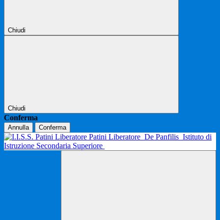
Chiudi
Chiudi
Conferma
Annulla
Conferma
Patini Liberatore
De Panfilis
Istituto di
Istruzione Secondaria Superiore