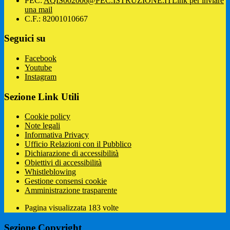
PEC:
AQIS002006@PEC.ISTRUZIONE.IT
Link per inviare
una mail
C.F.: 82001010667
Seguici su
Facebook
Youtube
Instagram
Sezione Link Utili
Cookie policy
Note legali
Informativa Privacy
Ufficio Relazioni con il Pubblico
Dichiarazione di accessibilità
Obiettivi di accessibilità
Whistleblowing
Gestione consensi cookie
Amministrazione trasparente
Pagina visualizzata
183
volte
Sezione Copyright