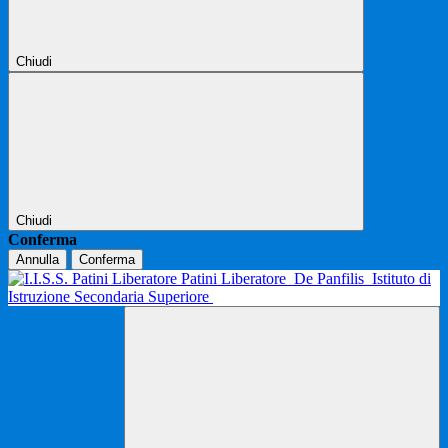
Chiudi
Chiudi
Conferma
Annulla
Conferma
Patini Liberatore
De Panfilis
Istituto di
Istruzione Secondaria Superiore