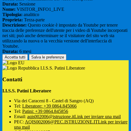
Durata:
Sessione
Nome:
VISITOR_INFO1_LIVE
Tipologia:
analitico
Proprieta:
Terza-parte
Descrizione:
Questo cookie è impostato da Youtube per tenere
traccia delle preferenze dell'utente per i video di Youtube incorporati
nei siti; può anche determinare se il visitatore del sito web sta
utilizzando la nuova o la vecchia versione dell'interfaccia di
Youtube.
Durata:
6 mesi
Accetta tutti
Salva le preferenze
I.I.S.S. Patini Liberatore
Contatti
I.I.S.S. Patini Liberatore
Via dei Caraceni 8 - Castel di Sangro (AQ)
Tel:
Liberatore: +39 0864.845066
Tel:
Patini: +39 0864.845856
Email:
aqis002006@istruzione.it
Link per inviare una mail
PEC:
AQIS002006@PEC.ISTRUZIONE.IT
Link per inviare
una mail