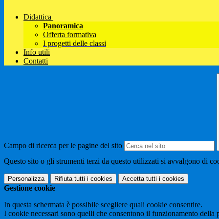
Didattica
Panoramica
Offerta formativa
I progetti delle classi
Info utili
Contatti
Campo di ricerca per le pagine del sito
Questo sito o gli strumenti terzi da questo utilizzati si avvalgono di coo
Personalizza
Rifiuta tutti
i cookies
Accetta tutti
i cookies
Gestione cookie
In questa schermata è possibile scegliere quali cookie consentire.
I cookie necessari sono quelli che consentono il funzionamento della pi