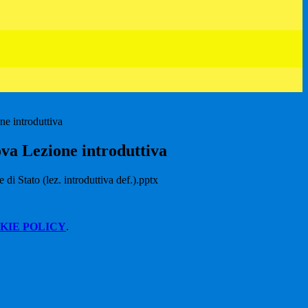
e introduttiva
va Lezione introduttiva
i Stato (lez. introduttiva def.).pptx
KIE POLICY
.