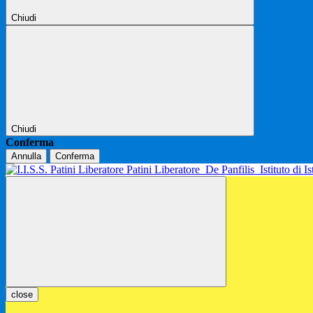
Chiudi
Chiudi
Conferma
Annulla
Conferma
Patini Liberatore
De Panfilis
Istituto di 
close