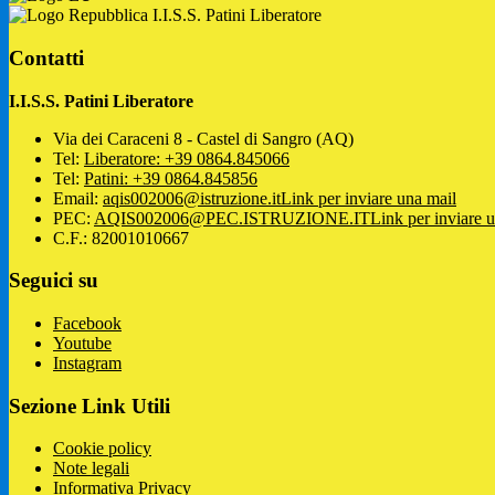
I.I.S.S. Patini Liberatore
Contatti
I.I.S.S. Patini Liberatore
Via dei Caraceni 8 - Castel di Sangro (AQ)
Tel:
Liberatore: +39 0864.845066
Tel:
Patini: +39 0864.845856
Email:
aqis002006@istruzione.it
Link per inviare una mail
PEC:
AQIS002006@PEC.ISTRUZIONE.IT
Link per inviare 
C.F.: 82001010667
Seguici su
Facebook
Youtube
Instagram
Sezione Link Utili
Cookie policy
Note legali
Informativa Privacy