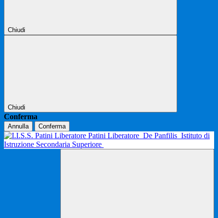
Chiudi
Chiudi
Conferma
Annulla
Conferma
Patini Liberatore
De Panfilis
Istituto di
Istruzione Secondaria Superiore