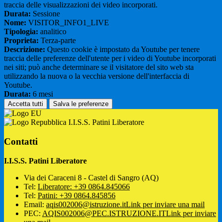
traccia delle visualizzazioni dei video incorporati.
Durata:
Sessione
Nome:
VISITOR_INFO1_LIVE
Tipologia:
analitico
Proprieta:
Terza-parte
Descrizione:
Questo cookie è impostato da Youtube per tenere
traccia delle preferenze dell'utente per i video di Youtube incorporati
nei siti; può anche determinare se il visitatore del sito web sta
utilizzando la nuova o la vecchia versione dell'interfaccia di
Youtube.
Durata:
6 mesi
Accetta tutti
Salva le preferenze
I.I.S.S. Patini Liberatore
Contatti
I.I.S.S. Patini Liberatore
Via dei Caraceni 8 - Castel di Sangro (AQ)
Tel:
Liberatore: +39 0864.845066
Tel:
Patini: +39 0864.845856
Email:
aqis002006@istruzione.it
Link per inviare una mail
PEC:
AQIS002006@PEC.ISTRUZIONE.IT
Link per inviare