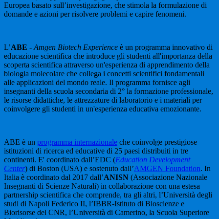
Europea basato sull’investigazione, che stimola la formulazione di
domande e azioni per risolvere problemi e capire fenomeni.
L’
ABE
-
Amgen Biotech Experience
è un programma innovativo di
educazione scientifica che introduce gli studenti all'importanza della
scoperta scientifica attraverso un'esperienza di apprendimento della
biologia molecolare che collega i concetti scientifici fondamentali
alle applicazioni del mondo reale. Il programma fornisce agli
insegnanti della scuola secondaria di 2° la formazione professionale,
le risorse didattiche, le attrezzature di laboratorio e i materiali per
coinvolgere gli studenti in un'esperienza educativa emozionante.
ABE è un
programma internazionale
che coinvolge prestigiose
istituzioni di ricerca ed educative di 25 paesi distribuiti in tre
continenti. E' coordinato dall’EDC (
Education Development
Center
) di Boston (USA) e sostenuto dall’
AMGEN Foundation
. In
Italia è coordinato dal 2017 dall’
ANISN
(Associazione Nazionale
Insegnanti di Scienze Naturali) in collaborazione con una estesa
partnership scientifica che comprende, tra gli altri, l’Università degli
studi di Napoli Federico II, l’IBBR-Istituto di Bioscienze e
Biorisorse del CNR, l’Università di Camerino, la Scuola Superiore