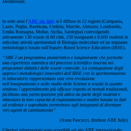
Meridionale.
In sette anni l’
ABE site Italy
si è diffuso in 12 regioni (Campania,
Lazio, Puglia, Basilicata, Umbria, Marche, Abruzzo, Lombardia,
Emilia Romagna, Molise, Sicilia, Sardegna) coinvolgendo
attivamente 130 scuole di 60 città, 250 insegnanti e 8.600 studenti in
articolate attività sperimentali di Biologia molecolare ed un impianto
metodologico basato sull'
Inquiry Based Science Education
(IBSE).
“ABE è un programma pionieristico e lungimirante che permette
una esperienza autentica del processo scientifico inserita nei
programmi didattici delle scuole coinvolte. La coniugazione degli
approcci metodologici innovativi dell’IBSE con la sperimentazione
in laboratorio rappresentano una vera rivoluzione
nell’insegnamento e nello studio delle Scienze a scuola in quanto
rendono l’apprendimento più efficace rispetto ai metodi tradizionali,
facilitano una partecipazione più attiva da parte degli studenti e
stimolano la loro capacità di ragionamento e analisi basata su dati
ed evidenze e soprattutto permettono agli insegnanti di diventare
veri agenti di cambiamento”
(Anna Pascucci, direttore ABE Italy).
Ulteriori informazioni sono reperibili sul sito ABE internazionale: