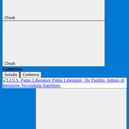
Chiudi
Chiudi
Conferma
Annulla
Conferma
Patini Liberatore
De Panfilis
Istituto di
Istruzione Secondaria Superiore