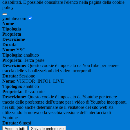
disabilitati. È possibile consultare l'elenco nella pagina della cookie
policy.
youtube.com
Nome
Tipologia
Proprieta
Descrizione
Durata
Nome:
YSC
Tipologia:
analitico
Proprieta:
Terza-parte
Descrizione:
Questo cookie è impostato da YouTube per tenere
traccia delle visualizzazioni dei video incorporati.
Durata:
Sessione
Nome:
VISITOR_INFO1_LIVE
Tipologia:
analitico
Proprieta:
Terza-parte
Descrizione:
Questo cookie è impostato da Youtube per tenere
traccia delle preferenze dell'utente per i video di Youtube incorporati
nei siti; può anche determinare se il visitatore del sito web sta
utilizzando la nuova o la vecchia versione dell'interfaccia di
Youtube.
Durata:
6 mesi
Accetta tutti
Salva le preferenze