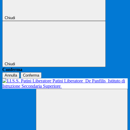
Chiudi
Chiudi
Conferma
Annulla
Conferma
Patini Liberatore
De Panfilis
Istituto di
Istruzione Secondaria Superiore