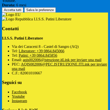
Youtube.
Durata:
6 mesi
Accetta tutti
Salva le preferenze
I.I.S.S. Patini Liberatore
Contatti
I.I.S.S. Patini Liberatore
Via dei Caraceni 8 - Castel di Sangro (AQ)
Tel:
Liberatore: +39 0864.845066
Tel:
Patini: +39 0864.845856
Email:
aqis002006@istruzione.it
Link per inviare una mail
PEC:
AQIS002006@PEC.ISTRUZIONE.IT
Link per inviare
una mail
C.F.: 82001010667
Seguici su
Facebook
Youtube
Instagram