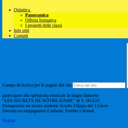
Didattica
Panoramica
Offerta formativa
I progetti delle classi
Info utili
Contatti
Campo di ricerca per le pagine del sito
partecipare allo spettacolo musicale in lingua francese
"LES SECRETS DE NÔTRE-DAME" di V. HUGO
Protagonista un nostro studente Sciullo Filippo del 3 Liceo
Docenti accompagnatori Carbone, Ferritto e Rosati
Notizie