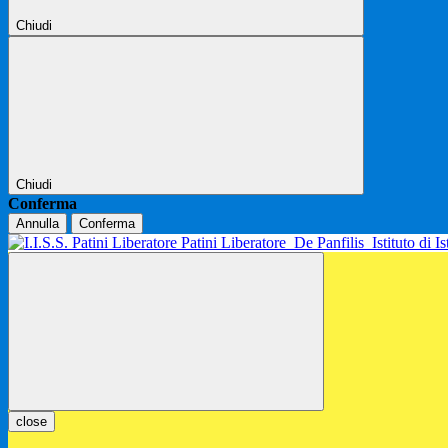
Chiudi
Chiudi
Conferma
Annulla
Conferma
Patini Liberatore
De Panfilis
Istituto di 
close