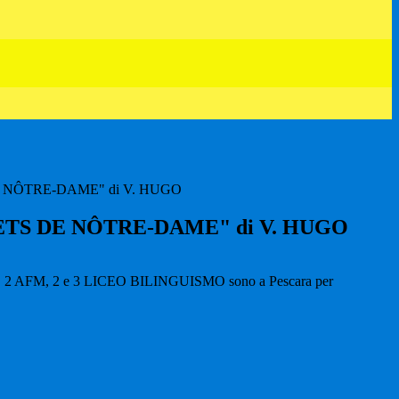
 NÔTRE-DAME" di V. HUGO
ETS DE NÔTRE-DAME" di V. HUGO
R, 2 AFM, 2 e 3 LICEO BILINGUISMO sono a Pescara per