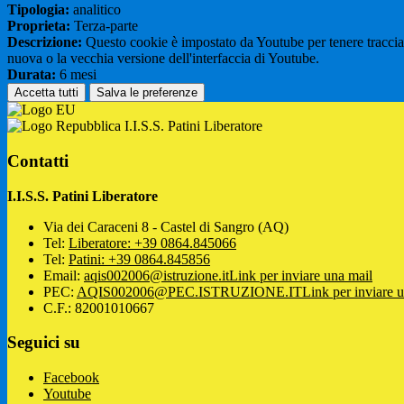
Tipologia:
analitico
Proprieta:
Terza-parte
Descrizione:
Questo cookie è impostato da Youtube per tenere traccia de
nuova o la vecchia versione dell'interfaccia di Youtube.
Durata:
6 mesi
Accetta tutti
Salva le preferenze
I.I.S.S. Patini Liberatore
Contatti
I.I.S.S. Patini Liberatore
Via dei Caraceni 8 - Castel di Sangro (AQ)
Tel:
Liberatore: +39 0864.845066
Tel:
Patini: +39 0864.845856
Email:
aqis002006@istruzione.it
Link per inviare una mail
PEC:
AQIS002006@PEC.ISTRUZIONE.IT
Link per inviare 
C.F.: 82001010667
Seguici su
Facebook
Youtube