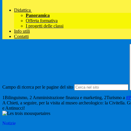
Didattica
Panoramica
Offerta formativa
I progetti delle classi
Info utili
Contatti
Campo di ricerca per le pagine del sito
1Bilinguismo, 2 Amministrazione finanza e marketing, 2Turismo a
#P
A Chieti, a seguire, per la visita al museo archeologico: la Civitella. 
e Antinucci!
Notizie