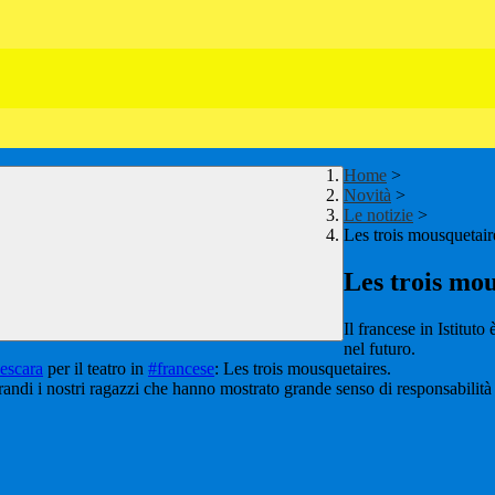
Home
>
Novità
>
Le notizie
>
Les trois mousquetair
Les trois mo
Il francese in Istitut
nel futuro.
escara
per il teatro in
#francese
: Les trois mousquetaires.
Grandi i nostri ragazzi che hanno mostrato grande senso di responsabilità