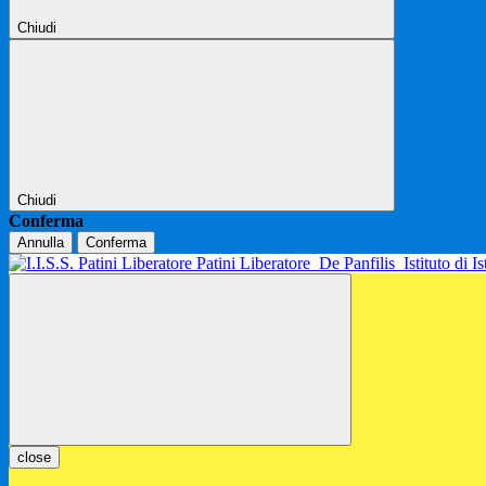
Chiudi
Chiudi
Conferma
Annulla
Conferma
Patini Liberatore
De Panfilis
Istituto di 
close