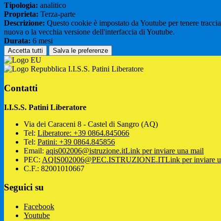
Tipologia:
analitico
Proprieta:
Terza-parte
Descrizione:
Questo cookie è impostato da Youtube per tenere traccia de
nuova o la vecchia versione dell'interfaccia di Youtube.
Durata:
6 mesi
Accetta tutti
Salva le preferenze
I.I.S.S. Patini Liberatore
Contatti
I.I.S.S. Patini Liberatore
Via dei Caraceni 8 - Castel di Sangro (AQ)
Tel:
Liberatore: +39 0864.845066
Tel:
Patini: +39 0864.845856
Email:
aqis002006@istruzione.it
Link per inviare una mail
PEC:
AQIS002006@PEC.ISTRUZIONE.IT
Link per inviare 
C.F.: 82001010667
Seguici su
Facebook
Youtube