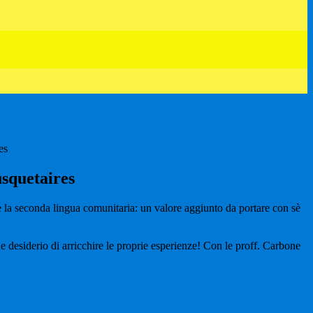
es
usquetaires
o è la seconda lingua comunitaria: un valore aggiunto da portare con sè
 e desiderio di arricchire le proprie esperienze! Con le proff. Carbone