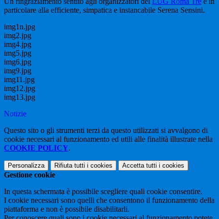
Un ringraziamento sentito agli organizzatori del
LUG Roma Tre
e in
particolare alla efficiente, simpatica e instancabile
Serena Sensini
.
img1n.jpg
img2.jpg
img4.jpg
img5.jpg
img6.jpg
img9.jpg
img11.jpg
img12.jpg
img13.jpg
Notizie
Questo sito o gli strumenti terzi da questo utilizzati si avvalgono di
cookie necessari al funzionamento ed utili alle finalità illustrate nella
COOKIE POLICY
.
Personalizza
Rifiuta tutti
i cookies
Accetta tutti
i cookies
Gestione cookie
In questa schermata è possibile scegliere quali cookie consentire.
I cookie necessari sono quelli che consentono il funzionamento della
piattaforma e non è possibile disabilitarli.
Per conoscere quali sono i cookie necessari al funzionamento potete