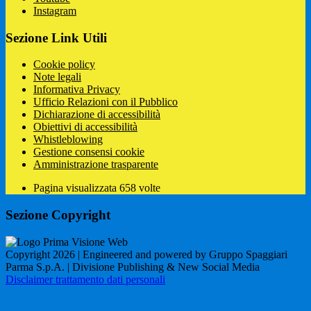
Instagram
Sezione Link Utili
Cookie policy
Note legali
Informativa Privacy
Ufficio Relazioni con il Pubblico
Dichiarazione di accessibilità
Obiettivi di accessibilità
Whistleblowing
Gestione consensi cookie
Amministrazione trasparente
Pagina visualizzata
658
volte
Sezione Copyright
Copyright 2026 | Engineered and powered by Gruppo Spaggiari
Parma S.p.A. | Divisione Publishing & New Social Media
Disclaimer trattamento dati personali