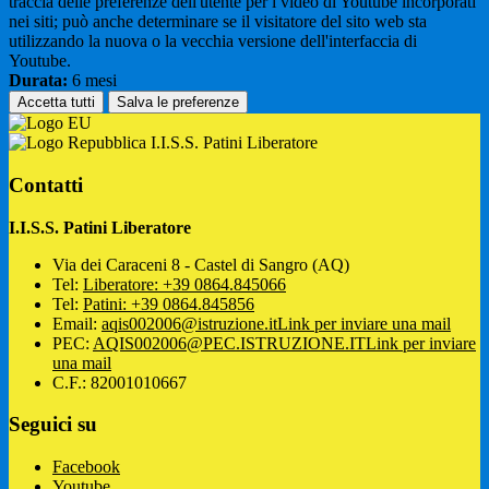
traccia delle preferenze dell'utente per i video di Youtube incorporati
nei siti; può anche determinare se il visitatore del sito web sta
utilizzando la nuova o la vecchia versione dell'interfaccia di
Youtube.
Durata:
6 mesi
Accetta tutti
Salva le preferenze
I.I.S.S. Patini Liberatore
Contatti
I.I.S.S. Patini Liberatore
Via dei Caraceni 8 - Castel di Sangro (AQ)
Tel:
Liberatore: +39 0864.845066
Tel:
Patini: +39 0864.845856
Email:
aqis002006@istruzione.it
Link per inviare una mail
PEC:
AQIS002006@PEC.ISTRUZIONE.IT
Link per inviare
una mail
C.F.: 82001010667
Seguici su
Facebook
Youtube