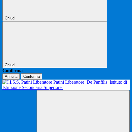
Chiudi
Chiudi
Conferma
Annulla
Conferma
Patini Liberatore
De Panfilis
Istituto di
Istruzione Secondaria Superiore