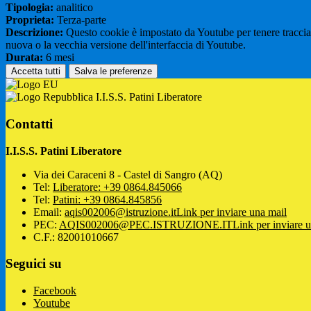
Tipologia:
analitico
Proprieta:
Terza-parte
Descrizione:
Questo cookie è impostato da Youtube per tenere traccia de
nuova o la vecchia versione dell'interfaccia di Youtube.
Durata:
6 mesi
Accetta tutti
Salva le preferenze
I.I.S.S. Patini Liberatore
Contatti
I.I.S.S. Patini Liberatore
Via dei Caraceni 8 - Castel di Sangro (AQ)
Tel:
Liberatore: +39 0864.845066
Tel:
Patini: +39 0864.845856
Email:
aqis002006@istruzione.it
Link per inviare una mail
PEC:
AQIS002006@PEC.ISTRUZIONE.IT
Link per inviare 
C.F.: 82001010667
Seguici su
Facebook
Youtube