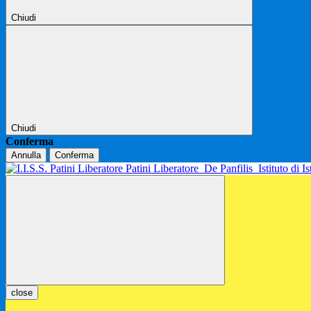
Chiudi
Chiudi
Conferma
Annulla
Conferma
Patini Liberatore
De Panfilis
Istituto di 
close