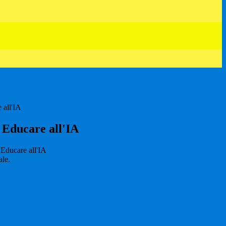
 all'IA
 Educare all'IA
ale.