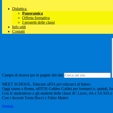
Didattica
Panoramica
Offerta formativa
I progetti delle classi
Info utili
Contatti
Campo di ricerca per le pagine del sito
MEET SCHOOL. Educare all'IA per educarci al futuro.
Oggi ️siamo a Roma, all'ITIS Galileo Galilei per formarci e, quindi, f
Con le studentesse e gli studenti delle classi 4C Liceo, 4A e 5A SIA 
Con i docenti Tonia Bucci e Fabio Mattei.
Notizie