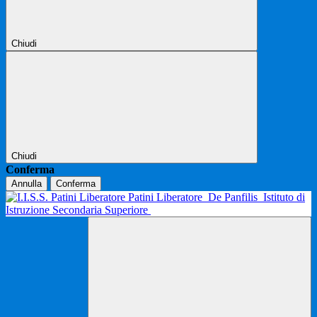
Chiudi
Chiudi
Conferma
Annulla
Conferma
Patini Liberatore
De Panfilis
Istituto di
Istruzione Secondaria Superiore