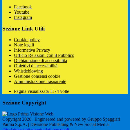
Facebook
Youtube
Instagram
Sezione Link Utili
Cookie policy
Note legali
Informativa Privacy
Ufficio Relazioni con il Pubblico
Dichiarazione di accessibilità
Obiettivi di accessibilità
Whistleblowing
Gestione consensi cookie
Amministrazione trasparente
Pagina visualizzata
1174
volte
Sezione Copyright
Copyright 2026 | Engineered and powered by Gruppo Spaggiari
Parma S.p.A. | Divisione Publishing & New Social Media
Disclaimer trattamento dati personali