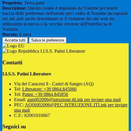
Proprieta:
Terza-parte
Descrizione:
Questo cookie è impostato da Youtube per tenere
traccia delle preferenze dell'utente per i video di Youtube incorporati
nei siti; può anche determinare se il visitatore del sito web sta
utilizzando la nuova o la vecchia versione dell'interfaccia di
Youtube.
Durata:
6 mesi
Accetta tutti
Salva le preferenze
I.I.S.S. Patini Liberatore
Contatti
I.I.S.S. Patini Liberatore
Via dei Caraceni 8 - Castel di Sangro (AQ)
Tel:
Liberatore: +39 0864.845066
Tel:
Patini: +39 0864.845856
Email:
aqis002006@istruzione.it
Link per inviare una mail
PEC:
AQIS002006@PEC.ISTRUZIONE.IT
Link per inviare
una mail
C.F.: 82001010667
Seguici su