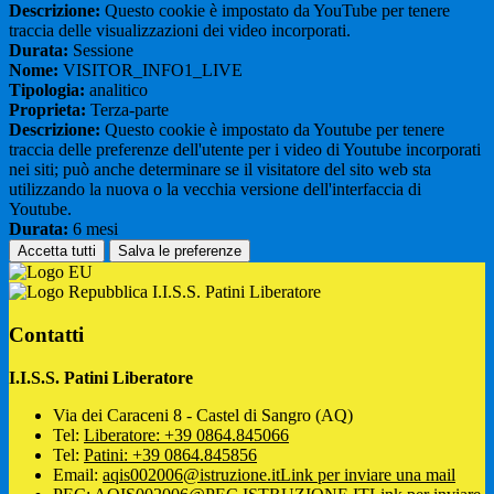
Descrizione:
Questo cookie è impostato da YouTube per tenere
traccia delle visualizzazioni dei video incorporati.
Durata:
Sessione
Nome:
VISITOR_INFO1_LIVE
Tipologia:
analitico
Proprieta:
Terza-parte
Descrizione:
Questo cookie è impostato da Youtube per tenere
traccia delle preferenze dell'utente per i video di Youtube incorporati
nei siti; può anche determinare se il visitatore del sito web sta
utilizzando la nuova o la vecchia versione dell'interfaccia di
Youtube.
Durata:
6 mesi
Accetta tutti
Salva le preferenze
I.I.S.S. Patini Liberatore
Contatti
I.I.S.S. Patini Liberatore
Via dei Caraceni 8 - Castel di Sangro (AQ)
Tel:
Liberatore: +39 0864.845066
Tel:
Patini: +39 0864.845856
Email:
aqis002006@istruzione.it
Link per inviare una mail