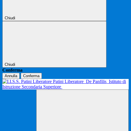
Chiudi
Chiudi
Conferma
Annulla
Conferma
Patini Liberatore
De Panfilis
Istituto di
Istruzione Secondaria Superiore