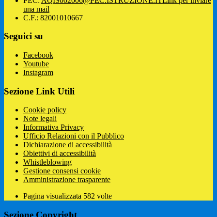
PEC:
AQIS002006@PEC.ISTRUZIONE.IT
Link per inviare
una mail
C.F.: 82001010667
Seguici su
Facebook
Youtube
Instagram
Sezione Link Utili
Cookie policy
Note legali
Informativa Privacy
Ufficio Relazioni con il Pubblico
Dichiarazione di accessibilità
Obiettivi di accessibilità
Whistleblowing
Gestione consensi cookie
Amministrazione trasparente
Pagina visualizzata
582
volte
Sezione Copyright