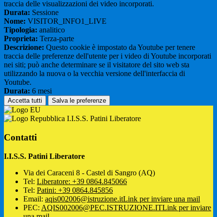
traccia delle visualizzazioni dei video incorporati.
Durata:
Sessione
Nome:
VISITOR_INFO1_LIVE
Tipologia:
analitico
Proprieta:
Terza-parte
Descrizione:
Questo cookie è impostato da Youtube per tenere
traccia delle preferenze dell'utente per i video di Youtube incorporati
nei siti; può anche determinare se il visitatore del sito web sta
utilizzando la nuova o la vecchia versione dell'interfaccia di
Youtube.
Durata:
6 mesi
Accetta tutti
Salva le preferenze
I.I.S.S. Patini Liberatore
Contatti
I.I.S.S. Patini Liberatore
Via dei Caraceni 8 - Castel di Sangro (AQ)
Tel:
Liberatore: +39 0864.845066
Tel:
Patini: +39 0864.845856
Email:
aqis002006@istruzione.it
Link per inviare una mail
PEC:
AQIS002006@PEC.ISTRUZIONE.IT
Link per inviare
una mail