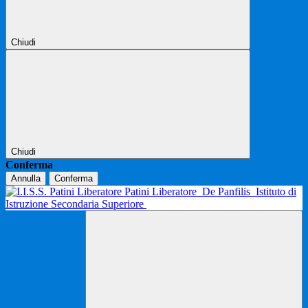
Chiudi
Chiudi
Conferma
Annulla
Conferma
Patini Liberatore
De Panfilis
Istituto di
Istruzione Secondaria Superiore