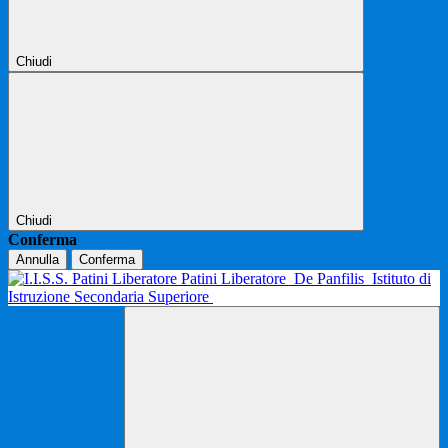
Chiudi
Chiudi
Conferma
Annulla
Conferma
Patini Liberatore
De Panfilis
Istituto di
Istruzione Secondaria Superiore