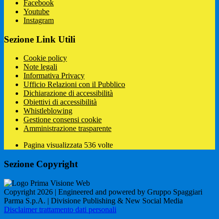
Facebook
Youtube
Instagram
Sezione Link Utili
Cookie policy
Note legali
Informativa Privacy
Ufficio Relazioni con il Pubblico
Dichiarazione di accessibilità
Obiettivi di accessibilità
Whistleblowing
Gestione consensi cookie
Amministrazione trasparente
Pagina visualizzata
536
volte
Sezione Copyright
Copyright 2026 | Engineered and powered by Gruppo Spaggiari
Parma S.p.A. | Divisione Publishing & New Social Media
Disclaimer trattamento dati personali