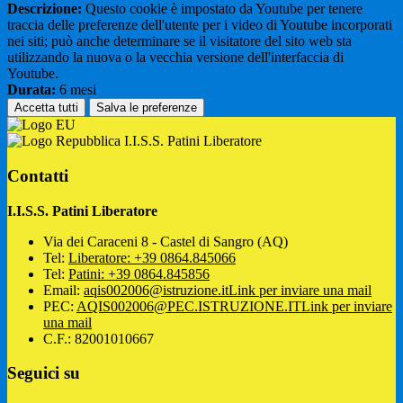
Descrizione:
Questo cookie è impostato da Youtube per tenere
traccia delle preferenze dell'utente per i video di Youtube incorporati
nei siti; può anche determinare se il visitatore del sito web sta
utilizzando la nuova o la vecchia versione dell'interfaccia di
Youtube.
Durata:
6 mesi
Accetta tutti
Salva le preferenze
I.I.S.S. Patini Liberatore
Contatti
I.I.S.S. Patini Liberatore
Via dei Caraceni 8 - Castel di Sangro (AQ)
Tel:
Liberatore: +39 0864.845066
Tel:
Patini: +39 0864.845856
Email:
aqis002006@istruzione.it
Link per inviare una mail
PEC:
AQIS002006@PEC.ISTRUZIONE.IT
Link per inviare
una mail
C.F.: 82001010667
Seguici su