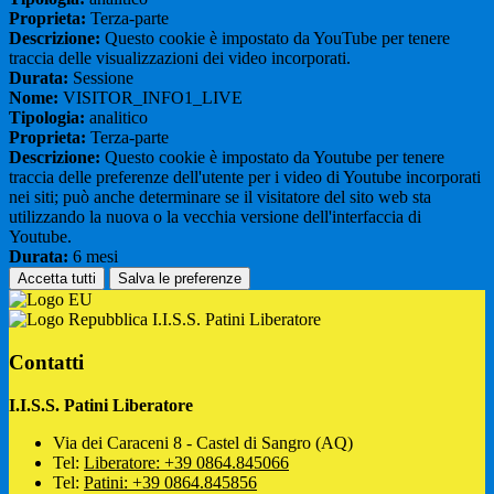
Proprieta:
Terza-parte
Descrizione:
Questo cookie è impostato da YouTube per tenere
traccia delle visualizzazioni dei video incorporati.
Durata:
Sessione
Nome:
VISITOR_INFO1_LIVE
Tipologia:
analitico
Proprieta:
Terza-parte
Descrizione:
Questo cookie è impostato da Youtube per tenere
traccia delle preferenze dell'utente per i video di Youtube incorporati
nei siti; può anche determinare se il visitatore del sito web sta
utilizzando la nuova o la vecchia versione dell'interfaccia di
Youtube.
Durata:
6 mesi
Accetta tutti
Salva le preferenze
I.I.S.S. Patini Liberatore
Contatti
I.I.S.S. Patini Liberatore
Via dei Caraceni 8 - Castel di Sangro (AQ)
Tel:
Liberatore: +39 0864.845066
Tel:
Patini: +39 0864.845856