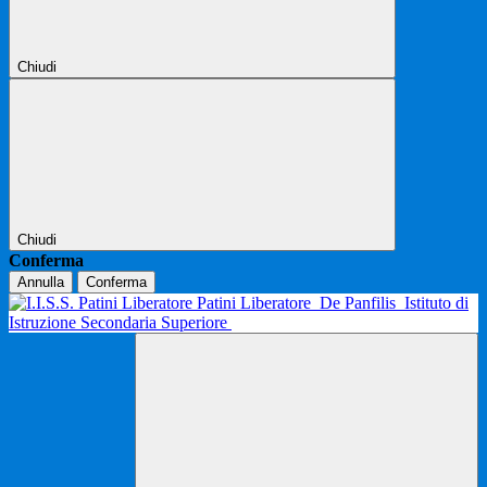
Chiudi
Chiudi
Conferma
Annulla
Conferma
Patini Liberatore
De Panfilis
Istituto di
Istruzione Secondaria Superiore