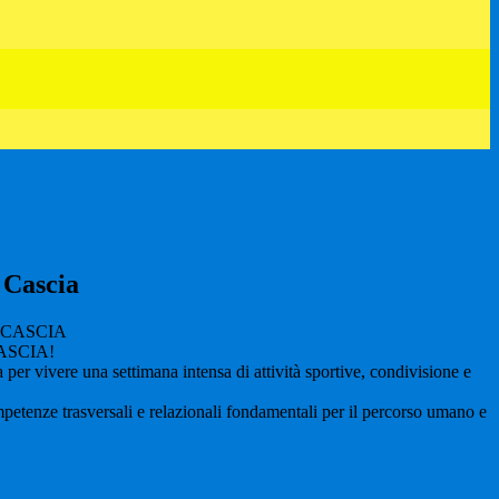
 Cascia
ASCIA!
 per vivere una settimana intensa di attività sportive, condivisione e
ompetenze trasversali e relazionali fondamentali per il percorso umano e