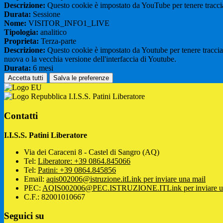
Descrizione:
Questo cookie è impostato da YouTube per tenere traccia 
Durata:
Sessione
Nome:
VISITOR_INFO1_LIVE
Tipologia:
analitico
Proprieta:
Terza-parte
Descrizione:
Questo cookie è impostato da Youtube per tenere traccia de
nuova o la vecchia versione dell'interfaccia di Youtube.
Durata:
6 mesi
Accetta tutti
Salva le preferenze
I.I.S.S. Patini Liberatore
Contatti
I.I.S.S. Patini Liberatore
Via dei Caraceni 8 - Castel di Sangro (AQ)
Tel:
Liberatore: +39 0864.845066
Tel:
Patini: +39 0864.845856
Email:
aqis002006@istruzione.it
Link per inviare una mail
PEC:
AQIS002006@PEC.ISTRUZIONE.IT
Link per inviare 
C.F.: 82001010667
Seguici su