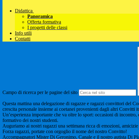
Didattica
Panoramica
Offerta formativa
I progetti delle classi
Info utili
Contatti
Campo di ricerca per le pagine del sito
Questa mattina una delegazione di ragazze e ragazzi convittori del Convi
crescita personale insieme ai coetanei provenienti dagli altri Convitti it
Un’esperienza importante che va oltre lo sport: occasioni di incontro, 
formativo dei nostri studenti.
Auguriamo ai nostri ragazzi una settimana ricca di emozioni, amicizie 
Forza ragazzi, portate con orgoglio il nome del nostro Convitto!
Accompagnatori Mister Di Geronimo, Canale e il nostro autista Di Pl