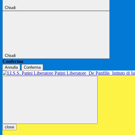
Chiudi
Chiudi
Conferma
Annulla
Conferma
Patini Liberatore
De Panfilis
Istituto di 
close