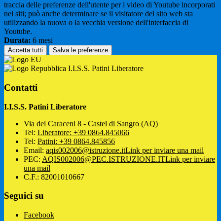
traccia delle preferenze dell'utente per i video di Youtube incorporati
nei siti; può anche determinare se il visitatore del sito web sta
utilizzando la nuova o la vecchia versione dell'interfaccia di
Youtube.
Durata:
6 mesi
Accetta tutti
Salva le preferenze
I.I.S.S. Patini Liberatore
Contatti
I.I.S.S. Patini Liberatore
Via dei Caraceni 8 - Castel di Sangro (AQ)
Tel:
Liberatore: +39 0864.845066
Tel:
Patini: +39 0864.845856
Email:
aqis002006@istruzione.it
Link per inviare una mail
PEC:
AQIS002006@PEC.ISTRUZIONE.IT
Link per inviare
una mail
C.F.: 82001010667
Seguici su
Facebook