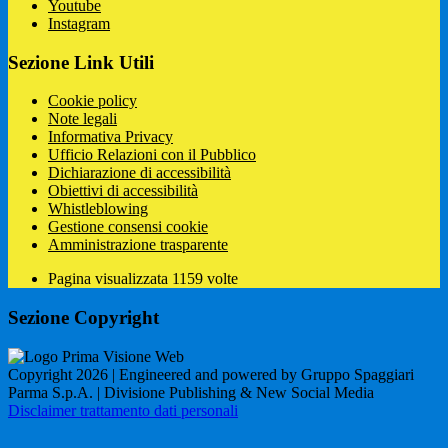
Youtube
Instagram
Sezione Link Utili
Cookie policy
Note legali
Informativa Privacy
Ufficio Relazioni con il Pubblico
Dichiarazione di accessibilità
Obiettivi di accessibilità
Whistleblowing
Gestione consensi cookie
Amministrazione trasparente
Pagina visualizzata
1159
volte
Sezione Copyright
Copyright 2026 | Engineered and powered by Gruppo Spaggiari
Parma S.p.A. | Divisione Publishing & New Social Media
Disclaimer trattamento dati personali