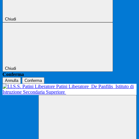
Chiudi
Chiudi
Conferma
Annulla
Conferma
Patini Liberatore
De Panfilis
Istituto di
Istruzione Secondaria Superiore