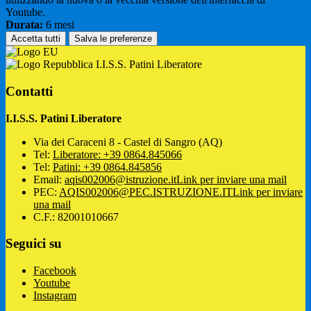
Youtube.
Durata:
6 mesi
Accetta tutti
Salva le preferenze
I.I.S.S. Patini Liberatore
Contatti
I.I.S.S. Patini Liberatore
Via dei Caraceni 8 - Castel di Sangro (AQ)
Tel:
Liberatore: +39 0864.845066
Tel:
Patini: +39 0864.845856
Email:
aqis002006@istruzione.it
Link per inviare una mail
PEC:
AQIS002006@PEC.ISTRUZIONE.IT
Link per inviare
una mail
C.F.: 82001010667
Seguici su
Facebook
Youtube
Instagram