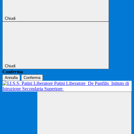
Chiudi
Chiudi
Conferma
Annulla
Conferma
Patini Liberatore
De Panfilis
Istituto di
Istruzione Secondaria Superiore