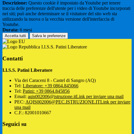
Descrizione:
Questo cookie è impostato da Youtube per tenere
traccia delle preferenze dell'utente per i video di Youtube incorporati
nei siti; può anche determinare se il visitatore del sito web sta
utilizzando la nuova o la vecchia versione dell'interfaccia di
Youtube.
Durata:
6 mesi
Accetta tutti
Salva le preferenze
I.I.S.S. Patini Liberatore
Contatti
I.I.S.S. Patini Liberatore
Via dei Caraceni 8 - Castel di Sangro (AQ)
Tel:
Liberatore: +39 0864.845066
Tel:
Patini: +39 0864.845856
Email:
aqis002006@istruzione.it
Link per inviare una mail
PEC:
AQIS002006@PEC.ISTRUZIONE.IT
Link per inviare
una mail
C.F.: 82001010667
Seguici su