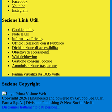
Facebook
Youtube
Instagram
Sezione Link Utili
Cookie policy
Note legali
Informativa Privacy
Ufficio Relazioni con il Pubblico
Dichiarazione di accessibilità
Obiettivi di accessibilità
Whistleblowing
Gestione consensi cookie
Amministrazione trasparente
Pagina visualizzata
1035
volte
Sezione Copyright
Copyright 2026 | Engineered and powered by Gruppo Spaggiari
Parma S.p.A. | Divisione Publishing & New Social Media
Disclaimer trattamento dati personali