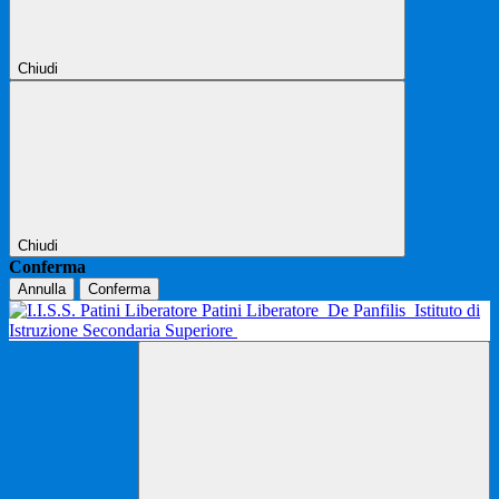
Chiudi
Chiudi
Conferma
Annulla
Conferma
Patini Liberatore
De Panfilis
Istituto di
Istruzione Secondaria Superiore