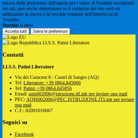
traccia delle preferenze dell'utente per i video di Youtube incorporati
nei siti; può anche determinare se il visitatore del sito web sta
utilizzando la nuova o la vecchia versione dell'interfaccia di
Youtube.
Durata:
6 mesi
Accetta tutti
Salva le preferenze
I.I.S.S. Patini Liberatore
Contatti
I.I.S.S. Patini Liberatore
Via dei Caraceni 8 - Castel di Sangro (AQ)
Tel:
Liberatore: +39 0864.845066
Tel:
Patini: +39 0864.845856
Email:
aqis002006@istruzione.it
Link per inviare una mail
PEC:
AQIS002006@PEC.ISTRUZIONE.IT
Link per inviare
una mail
C.F.: 82001010667
Seguici su
Facebook