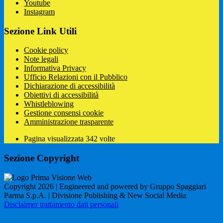
Youtube
Instagram
Sezione Link Utili
Cookie policy
Note legali
Informativa Privacy
Ufficio Relazioni con il Pubblico
Dichiarazione di accessibilità
Obiettivi di accessibilità
Whistleblowing
Gestione consensi cookie
Amministrazione trasparente
Pagina visualizzata
342
volte
Sezione Copyright
Copyright 2026 | Engineered and powered by Gruppo Spaggiari
Parma S.p.A. | Divisione Publishing & New Social Media
Disclaimer trattamento dati personali