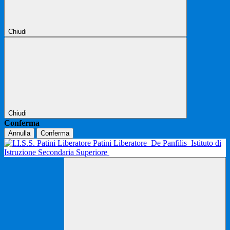
Chiudi
Chiudi
Conferma
Annulla
Conferma
Patini Liberatore
De Panfilis
Istituto di
Istruzione Secondaria Superiore