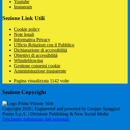
Youtube
Instagram
Sezione Link Utili
Cookie policy
Note legali
Informativa Privacy
Ufficio Relazioni con il Pubblico
Dichiarazione di accessibilità
Obiettivi di accessibilità
Whistleblowing
Gestione consensi cookie
Amministrazione trasparente
Pagina visualizzata
1142
volte
Sezione Copyright
Copyright 2026 | Engineered and powered by Gruppo Spaggiari
Parma S.p.A. | Divisione Publishing & New Social Media
Disclaimer trattamento dati personali