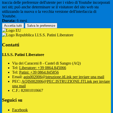
traccia delle preferenze dell'utente per i video di Youtube incorporati
nei siti; può anche determinare se il visitatore del sito web sta
utilizzando la nuova o la vecchia versione dell'interfaccia di
Youtube.
Durata:
6 mesi
Accetta tutti
Salva le preferenze
I.I.S.S. Patini Liberatore
Contatti
I.I.S.S. Patini Liberatore
Via dei Caraceni 8 - Castel di Sangro (AQ)
Tel:
Liberatore: +39 0864.845066
Tel:
Patini: +39 0864.845856
Email:
aqis002006@istruzione.it
Link per inviare una mail
PEC:
AQIS002006@PEC.ISTRUZIONE.IT
Link per inviare
una mail
C.F.: 82001010667
Seguici su
Facebook