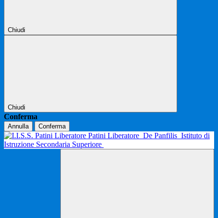
Chiudi
Chiudi
Conferma
Annulla
Conferma
Patini Liberatore
De Panfilis
Istituto di
Istruzione Secondaria Superiore