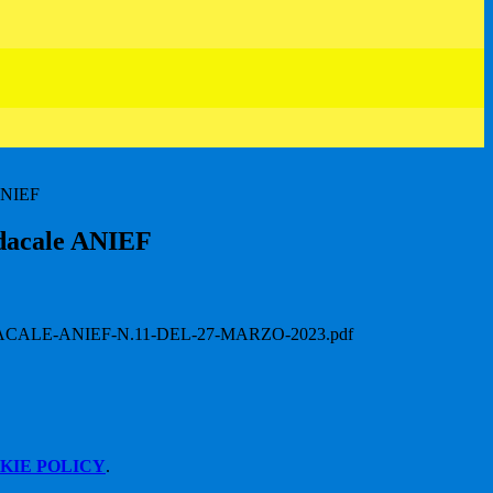
ANIEF
ndacale ANIEF
ALE-ANIEF-N.11-DEL-27-MARZO-2023.pdf
KIE POLICY
.