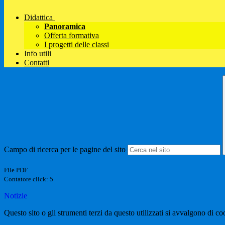
Didattica
Panoramica
Offerta formativa
I progetti delle classi
Info utili
Contatti
Campo di ricerca per le pagine del sito
File PDF
Contatore click: 5
Notizie
Questo sito o gli strumenti terzi da questo utilizzati si avvalgono di coo