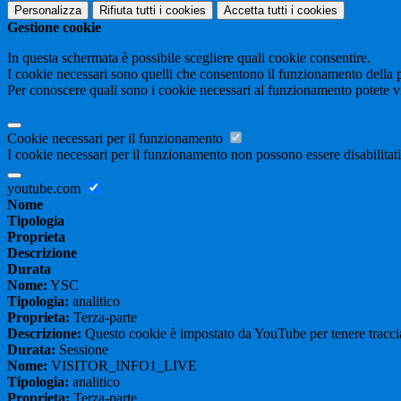
Personalizza
Rifiuta tutti
i cookies
Accetta tutti
i cookies
Gestione cookie
In questa schermata è possibile scegliere quali cookie consentire.
I cookie necessari sono quelli che consentono il funzionamento della pi
Per conoscere quali sono i cookie necessari al funzionamento potete v
Cookie necessari per il funzionamento
I cookie necessari per il funzionamento non possono essere disabilitati.
youtube.com
Nome
Tipologia
Proprieta
Descrizione
Durata
Nome:
YSC
Tipologia:
analitico
Proprieta:
Terza-parte
Descrizione:
Questo cookie è impostato da YouTube per tenere traccia 
Durata:
Sessione
Nome:
VISITOR_INFO1_LIVE
Tipologia:
analitico
Proprieta:
Terza-parte