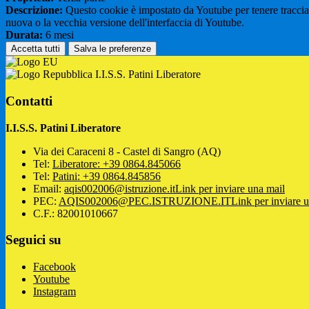
Descrizione:
Questo cookie è impostato da Youtube per tenere traccia de
nuova o la vecchia versione dell'interfaccia di Youtube.
Durata:
6 mesi
Accetta tutti
Salva le preferenze
I.I.S.S. Patini Liberatore
Contatti
I.I.S.S. Patini Liberatore
Via dei Caraceni 8 - Castel di Sangro (AQ)
Tel:
Liberatore: +39 0864.845066
Tel:
Patini: +39 0864.845856
Email:
aqis002006@istruzione.it
Link per inviare una mail
PEC:
AQIS002006@PEC.ISTRUZIONE.IT
Link per inviare 
C.F.: 82001010667
Seguici su
Facebook
Youtube
Instagram