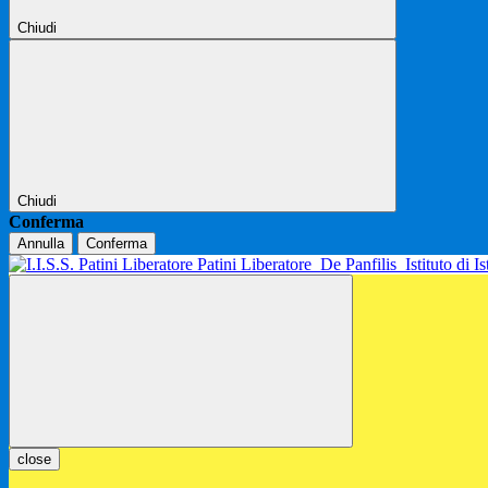
Chiudi
Chiudi
Conferma
Annulla
Conferma
Patini Liberatore
De Panfilis
Istituto di 
close