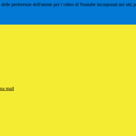
lle preferenze dell'utente per i video di Youtube incorporati nei siti; pu
una mail