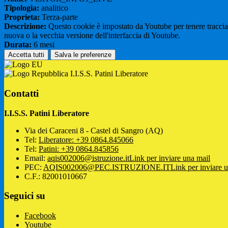
Tipologia:
analitico
Proprieta:
Terza-parte
Descrizione:
Questo cookie è impostato da Youtube per tenere traccia de
nuova o la vecchia versione dell'interfaccia di Youtube.
Durata:
6 mesi
Accetta tutti
Salva le preferenze
I.I.S.S. Patini Liberatore
Contatti
I.I.S.S. Patini Liberatore
Via dei Caraceni 8 - Castel di Sangro (AQ)
Tel:
Liberatore: +39 0864.845066
Tel:
Patini: +39 0864.845856
Email:
aqis002006@istruzione.it
Link per inviare una mail
PEC:
AQIS002006@PEC.ISTRUZIONE.IT
Link per inviare 
C.F.: 82001010667
Seguici su
Facebook
Youtube