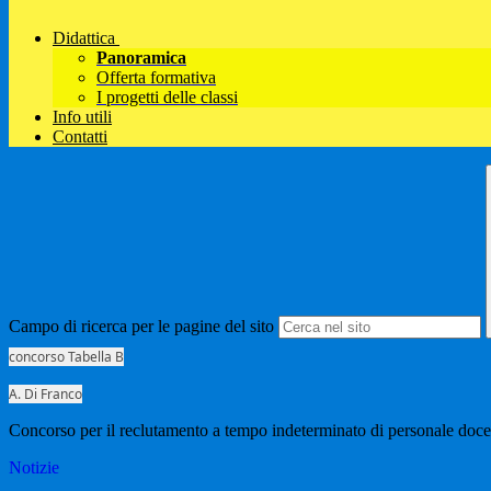
Didattica
Panoramica
Offerta formativa
I progetti delle classi
Info utili
Contatti
Campo di ricerca per le pagine del sito
concorso Tabella B
A. Di Franco
Concorso per il reclutamento a tempo indeterminato di personale doce
Notizie