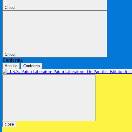
Chiudi
Chiudi
Conferma
Annulla
Conferma
Patini Liberatore
De Panfilis
Istituto di 
close