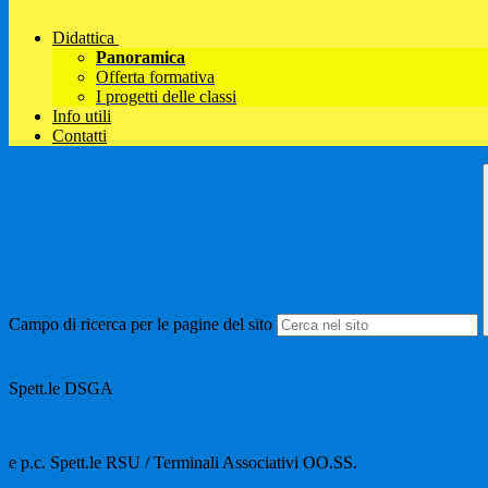
Didattica
Panoramica
Offerta formativa
I progetti delle classi
Info utili
Contatti
Campo di ricerca per le pagine del sito
Spett.le DSGA
e p.c. Spett.le RSU / Terminali Associativi OO.SS.