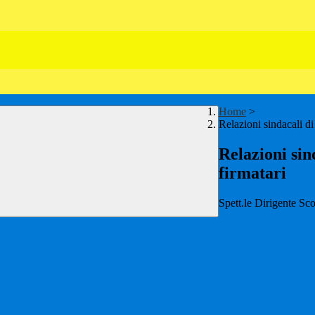
Home
>
Relazioni sindacali di i
Relazioni sind
firmatari
Spett.le Dirigente Sco