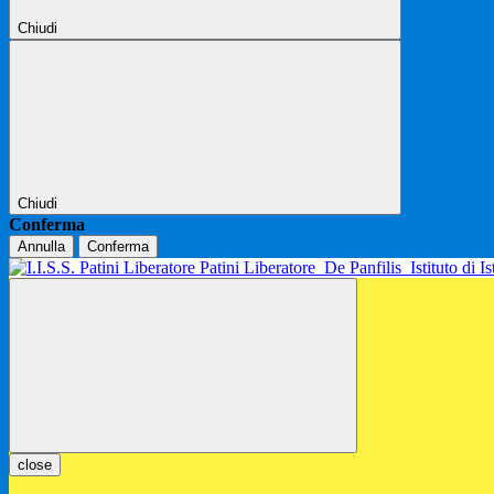
Chiudi
Chiudi
Conferma
Annulla
Conferma
Patini Liberatore
De Panfilis
Istituto di 
close