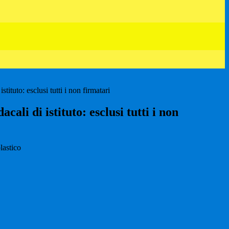
stituto: esclusi tutti i non firmatari
acali di istituto: esclusi tutti i non
lastico