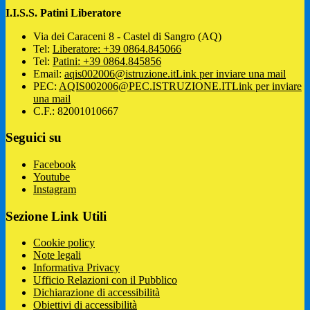
I.I.S.S. Patini Liberatore
Via dei Caraceni 8 - Castel di Sangro (AQ)
Tel:
Liberatore: +39 0864.845066
Tel:
Patini: +39 0864.845856
Email:
aqis002006@istruzione.it
Link per inviare una mail
PEC:
AQIS002006@PEC.ISTRUZIONE.IT
Link per inviare
una mail
C.F.: 82001010667
Seguici su
Facebook
Youtube
Instagram
Sezione Link Utili
Cookie policy
Note legali
Informativa Privacy
Ufficio Relazioni con il Pubblico
Dichiarazione di accessibilità
Obiettivi di accessibilità