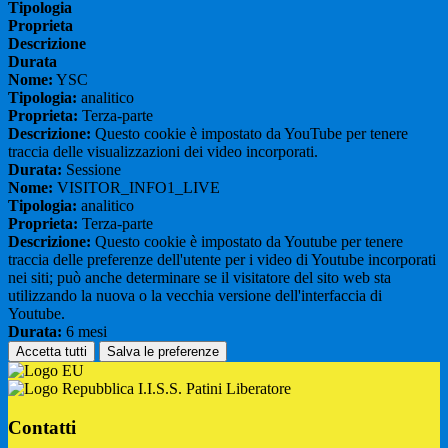
Tipologia
Proprieta
Descrizione
Durata
Nome:
YSC
Tipologia:
analitico
Proprieta:
Terza-parte
Descrizione:
Questo cookie è impostato da YouTube per tenere
traccia delle visualizzazioni dei video incorporati.
Durata:
Sessione
Nome:
VISITOR_INFO1_LIVE
Tipologia:
analitico
Proprieta:
Terza-parte
Descrizione:
Questo cookie è impostato da Youtube per tenere
traccia delle preferenze dell'utente per i video di Youtube incorporati
nei siti; può anche determinare se il visitatore del sito web sta
utilizzando la nuova o la vecchia versione dell'interfaccia di
Youtube.
Durata:
6 mesi
Accetta tutti
Salva le preferenze
I.I.S.S. Patini Liberatore
Contatti