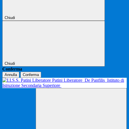
Chiudi
Chiudi
Conferma
Annulla
Conferma
Patini Liberatore
De Panfilis
Istituto di
Istruzione Secondaria Superiore