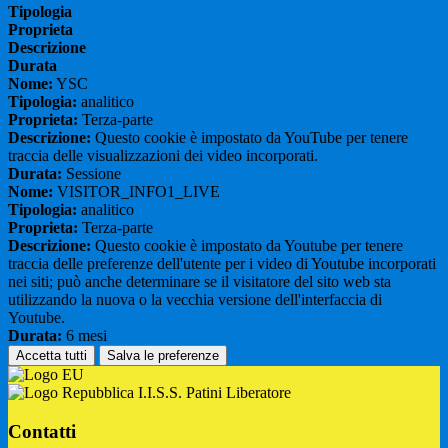
Tipologia
Proprieta
Descrizione
Durata
Nome:
YSC
Tipologia:
analitico
Proprieta:
Terza-parte
Descrizione:
Questo cookie è impostato da YouTube per tenere
traccia delle visualizzazioni dei video incorporati.
Durata:
Sessione
Nome:
VISITOR_INFO1_LIVE
Tipologia:
analitico
Proprieta:
Terza-parte
Descrizione:
Questo cookie è impostato da Youtube per tenere
traccia delle preferenze dell'utente per i video di Youtube incorporati
nei siti; può anche determinare se il visitatore del sito web sta
utilizzando la nuova o la vecchia versione dell'interfaccia di
Youtube.
Durata:
6 mesi
Accetta tutti
Salva le preferenze
I.I.S.S. Patini Liberatore
Contatti