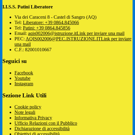
I.I.S.S. Patini Liberatore
Via dei Caraceni 8 - Castel di Sangro (AQ)
Tel:
Liberatore: +39 0864.845066
Tel:
Patini: +39 0864.845856
Email:
aqis002006@istruzione.it
Link per inviare una mail
PEC:
AQIS002006@PEC.ISTRUZIONE.IT
Link per inviare
una mail
C.F.: 82001010667
Seguici su
Facebook
Youtube
Instagram
Sezione Link Utili
Cookie policy
Note legali
Informativa Privacy
Ufficio Relazioni con il Pubblico
Dichiarazione di accessibilità
Obiettivi di accessibilità