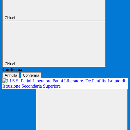
Chiudi
Chiudi
Conferma
Annulla
Conferma
Patini Liberatore
De Panfilis
Istituto di
Istruzione Secondaria Superiore